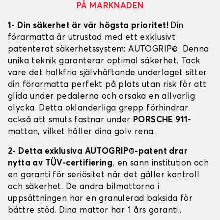
PÅ MARKNADEN
1- Din säkerhet är vår högsta prioritet!
Din
förarmatta är utrustad med ett exklusivt
patenterat säkerhetssystem: AUTOGRIP©. Denna
unika teknik garanterar optimal säkerhet. Tack
vare det halkfria självhäftande underlaget sitter
din förarmatta perfekt på plats utan risk för att
glida under pedalerna och orsaka en allvarlig
olycka. Detta oklanderliga grepp förhindrar
också att smuts fastnar under
PORSCHE 911
-
mattan, vilket håller dina golv rena.
2- Detta exklusiva AUTOGRIP©-patent drar
nytta av TÜV-certifiering
, en sann institution och
en garanti för seriösitet när det gäller kontroll
och säkerhet. De andra bilmattorna i
uppsättningen har en granulerad baksida för
bättre stöd. Dina mattor har 1 års garanti..