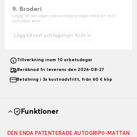
9. Broderi
Lägg till din egen personliga prägel med en text
och/eller ikon
Lägg till text och logotyp
+
92,00 kr
Tillverkning inom 10 arbetsdagar
Beräknad fri leverans den 2026-08-27
Betalning i 3x kostnadsfritt, från 60 € köp
Funktioner
DEN ENDA PATENTERADE AUTOGRIP©-MATTAN