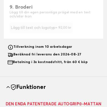
9. Broderi
Lägg till din egen personliga prägel med en text
och/eller ikon
Lägg till text och logotyp
+
92,00 kr
Tillverkning inom 10 arbetsdagar
Beräknad fri leverans den 2026-08-27
Betalning i 3x kostnadsfritt, från 60 € köp
Funktioner
DEN ENDA PATENTERADE AUTOGRIP©-MATTAN