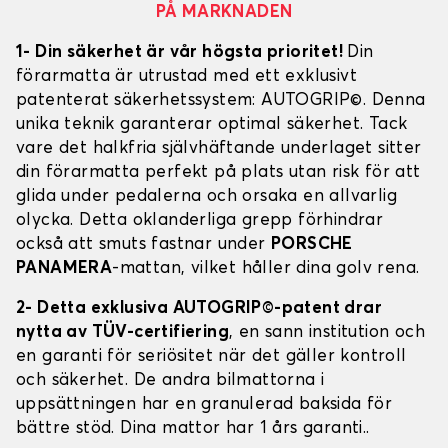
PÅ MARKNADEN
1- Din säkerhet är vår högsta prioritet!
Din
förarmatta är utrustad med ett exklusivt
patenterat säkerhetssystem: AUTOGRIP©. Denna
unika teknik garanterar optimal säkerhet. Tack
vare det halkfria självhäftande underlaget sitter
din förarmatta perfekt på plats utan risk för att
glida under pedalerna och orsaka en allvarlig
olycka. Detta oklanderliga grepp förhindrar
också att smuts fastnar under
PORSCHE
PANAMERA
-mattan, vilket håller dina golv rena.
2- Detta exklusiva AUTOGRIP©-patent drar
nytta av TÜV-certifiering
, en sann institution och
en garanti för seriösitet när det gäller kontroll
och säkerhet. De andra bilmattorna i
uppsättningen har en granulerad baksida för
bättre stöd. Dina mattor har 1 års garanti..