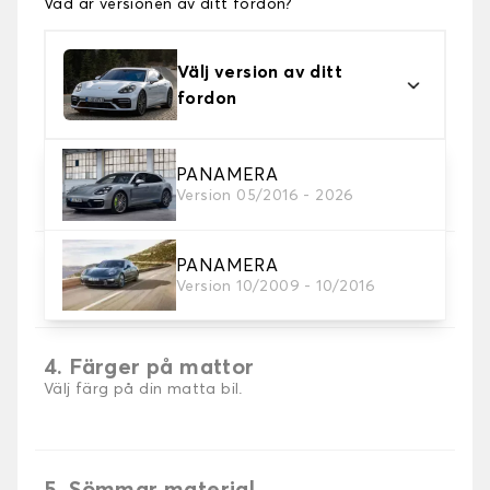
Vad är versionen av ditt fordon?
Välj version av ditt
fordon
2. Material
PANAMERA
Version 05/2016 - 2026
Välj material för din bilmatta.
PANAMERA
3. uppsättning av mattor
Version 10/2009 - 10/2016
Välj det antal bilmattor du behöver.
4. Färger på mattor
Välj färg på din matta bil.