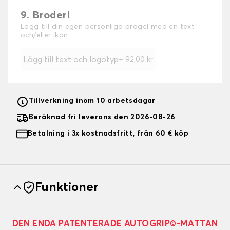
9. Broderi
Lägg till din egen personliga prägel med en text
och/eller ikon
Lägg till text och logotyp
+
92,00 kr
Tillverkning inom 10 arbetsdagar
Beräknad fri leverans den 2026-08-26
Betalning i 3x kostnadsfritt, från 60 € köp
Funktioner
DEN ENDA PATENTERADE AUTOGRIP©-MATTAN