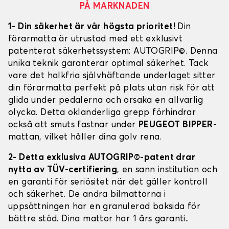
PÅ MARKNADEN
1- Din säkerhet är vår högsta prioritet!
Din
förarmatta är utrustad med ett exklusivt
patenterat säkerhetssystem: AUTOGRIP©. Denna
unika teknik garanterar optimal säkerhet. Tack
vare det halkfria självhäftande underlaget sitter
din förarmatta perfekt på plats utan risk för att
glida under pedalerna och orsaka en allvarlig
olycka. Detta oklanderliga grepp förhindrar
också att smuts fastnar under
PEUGEOT BIPPER
-
mattan, vilket håller dina golv rena.
2- Detta exklusiva AUTOGRIP©-patent drar
nytta av TÜV-certifiering
, en sann institution och
en garanti för seriösitet när det gäller kontroll
och säkerhet. De andra bilmattorna i
uppsättningen har en granulerad baksida för
bättre stöd. Dina mattor har 1 års garanti..