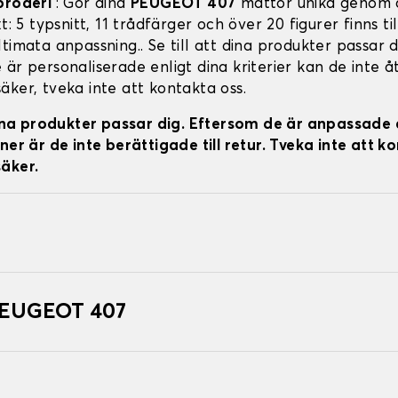
broderi
: Gör dina
PEUGEOT 407
mattor unika genom 
xt: 5 typsnitt, 11 trådfärger och över 20 figurer finns ti
timata anpassning.. Se till att dina produkter passar d
är personaliserade enligt dina kriterier kan de inte åt
äker, tveka inte att kontakta oss.
 dina produkter passar dig. Eftersom de är anpassade 
ner är de inte berättigade till retur. Tveka inte att k
äker.
 PEUGEOT 407