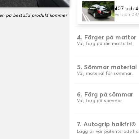
407 och 
3. uppsättning av m
Version 04
ken pa beställd produkt kommer
Välj det antal bilmattor du 
4. Färger på mattor
Välj färg på din matta bil.
5. Sömmar material
Välj material för sömmar.
6. Färg på sömmar
Välj färg på sömmar.
7. Autogrip halkfri®
Lägg till vår patenterade h