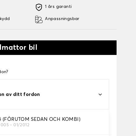
1 års garanti
skydd
Anpassningsbar
lmattor bil
don?
on av ditt fordon
é (FÖRUTOM SEDAN OCH KOMBI)
2005 - 01/2012
a.