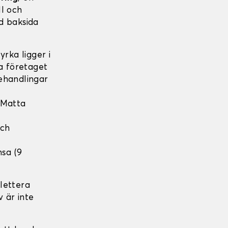
ll och
d baksida
rka ligger i
ka företaget
ehandlingar
 Matta
och
nsa (9
lettera
v är inte