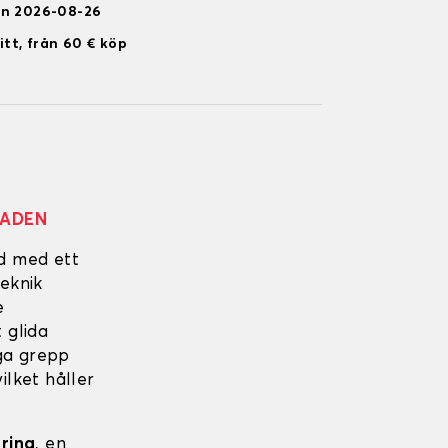
en 2026-08-26
itt, från 60 € köp
NADEN
ad med ett
eknik
e
 glida
iga grepp
ilket håller
ering
, en