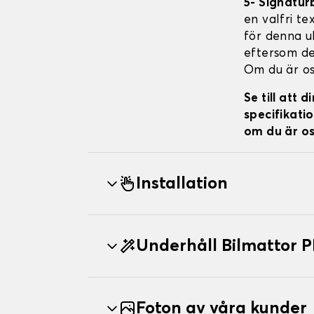
5- Signatur
en valfri te
för denna ul
eftersom de 
Om du är os
Se till att
specifikatio
om du är os
Installation
Underhåll Bilmattor
Foton av våra kunder