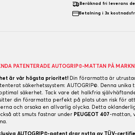
Beräknad fri leverans d
Betalning i 3x kostnadsfr
ENDA PATENTERADE AUTOGRIP©-MATTAN PÅ MARK
het är vår högsta prioritet!
Din förarmatta är utrust
atenterat säkerhetssystem: AUTOGRIP©. Denna unika t
optimal säkerhet. Tack vare det halkfria självhäftand
itter din förarmatta perfekt på plats utan risk för att
erna och orsaka en allvarlig olycka. Detta oklanderl
också att smuts fastnar under
PEUGEOT 407
-mattan, v
na.
klusiva AUTOGRIP©-patent drar nytta av TÜV-certifi