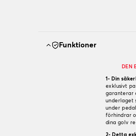
Funktioner
DEN 
1- Din säker
exklusivt p
garanterar 
underlaget s
under pedal
förhindrar 
dina golv re
2- Detta ex