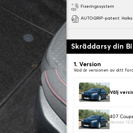
Fixeringssystem
AUTOGRIP-patent: Halk
Skräddarsy din Bi
1. Version
Vad är versionen av ditt for
Välj versi
2. Material
407 Coup
Version 11/
Välj material för din bilmatt