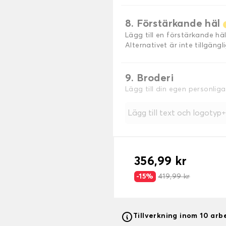
8. Förstärkande häl
Lägg till en förstärkande h
Alternativet är inte tillgäng
9. Broderi
Lägg till din egen personlig
Lägg till text och logotyp
356,99 kr
-15%
419,99 kr
Tillverkning inom 10 ar