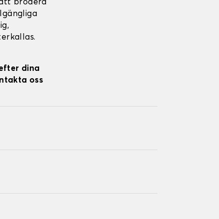
att brodera
llgängliga
ig,
erkallas.
efter dina
ontakta oss