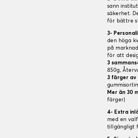
sann institu
säkerhet. D
för bättre s
3- Personal
den höga kv
på marknade
för att des
3 sammans
850g, Åter
3 färger a
gummisorti
Mer än 30 
färger)
4- Extra in
med en valfr
tillgängligt