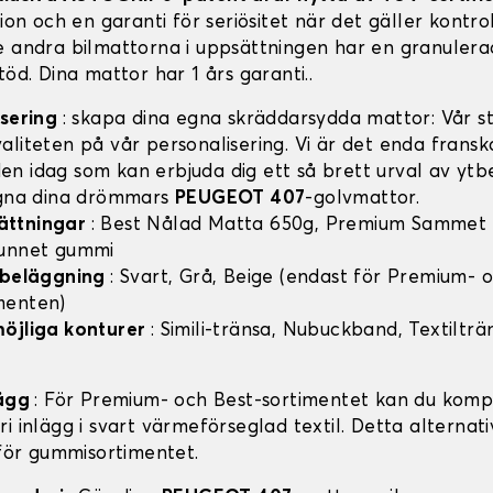
tion och en garanti för seriösitet när det gäller kontro
e andra bilmattorna i uppsättningen har en granulera
töd. Dina mattor har 1 års garanti..
isering
: skapa dina egna skräddarsydda mattor: Vår sty
aliteten på vår personalisering. Vi är det enda frans
n idag som kan erbjuda dig ett så brett urval av ytb
igna dina drömmars
PEUGEOT 407
-golvmattor.
ättningar
: Best Nålad Matta 650g, Premium Sammet
vunnet gummi
v beläggning
: Svart, Grå, Beige (endast för Premium- 
menten)
möjliga konturer
: Simili-tränsa, Nubuckband, Textilträ
lägg
: För Premium- och Best-sortimentet kan du komp
i inlägg i svart värmeförseglad textil. Detta alternati
 för gummisortimentet.