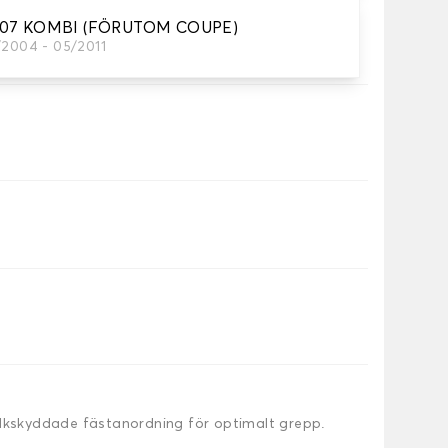
407 KOMBI (FÖRUTOM COUPE)
attor
/2004 - 05/2011
behöver.
alkskyddade fästanordning för optimalt grepp.