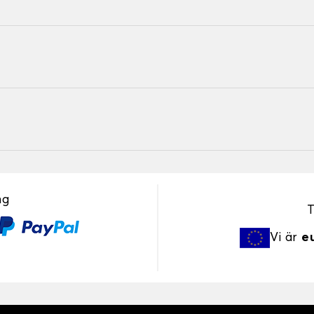
ng
T
Vi är
e