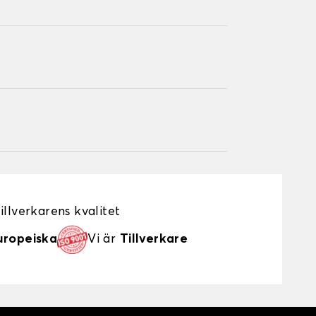
illverkarens kvalitet
uropeiska
Vi är
Tillverkare