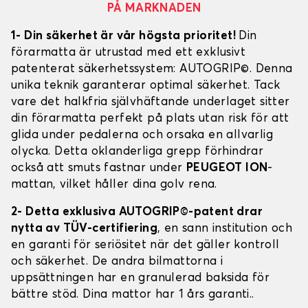
PÅ MARKNADEN
1- Din säkerhet är vår högsta prioritet!
Din
förarmatta är utrustad med ett exklusivt
patenterat säkerhetssystem: AUTOGRIP©. Denna
unika teknik garanterar optimal säkerhet. Tack
vare det halkfria självhäftande underlaget sitter
din förarmatta perfekt på plats utan risk för att
glida under pedalerna och orsaka en allvarlig
olycka. Detta oklanderliga grepp förhindrar
också att smuts fastnar under
PEUGEOT ION
-
mattan, vilket håller dina golv rena.
2- Detta exklusiva AUTOGRIP©-patent drar
nytta av TÜV-certifiering
, en sann institution och
en garanti för seriösitet när det gäller kontroll
och säkerhet. De andra bilmattorna i
uppsättningen har en granulerad baksida för
bättre stöd. Dina mattor har 1 års garanti..