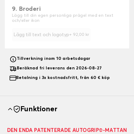
9. Broderi
Lägg till din egen personliga prägel med en text
och/eller ikon
Lägg till text och logotyp
+
92,00 kr
Tillverkning inom 10 arbetsdagar
Beräknad fri leverans den 2026-08-27
Betalning i 3x kostnadsfritt, från 60 € köp
Funktioner
DEN ENDA PATENTERADE AUTOGRIP©-MATTAN