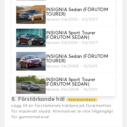
5. Sömmar material
Välj material för sömmar.
INSIGNIA Sedan (FÖRUTOM
TOURER)
Version 04/2010 - 02/2017
INSIGNIA Sport Tourer
6. Färg på sömmar
(FÖRUTOM SEDAN)
Version 04/2010 - 02/2017
Välj färg på sömmar.
INSIGNIA Sedan (FÖRUTOM
TOURER)
7. Autogrip halkfri®
Version 06/2008 - 10/2011
Lägg till vår patenterade halkskyddade
fästanordning för optimalt grepp.
INSIGNIA Sport Tourer
(FÖRUTOM SEDAN)
Version 06/2008 - 10/2011
8. Förstärkande häl
Rekommenderas
Lägg till en förstärkande häldyna på förarmattan
för maximalt skydd. Alternativet är inte tillgängligt
för gummimaterial