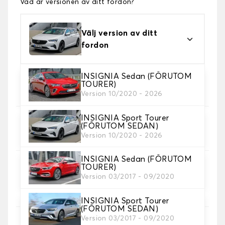
Vad är versionen av ditt fordon?
Välj version av ditt
fordon
INSIGNIA Sedan (FÖRUTOM
2. Material
TOURER)
Välj material för din bilmatta.
Version 10/2020 - 2026
INSIGNIA Sport Tourer
3. uppsättning av mattor
(FÖRUTOM SEDAN)
Välj det antal bilmattor du behöver.
Version 10/2020 - 2026
INSIGNIA Sedan (FÖRUTOM
TOURER)
4. Färger på mattor
Version 03/2017 - 09/2020
Välj färg på din matta bil.
INSIGNIA Sport Tourer
(FÖRUTOM SEDAN)
Version 03/2017 - 09/2020