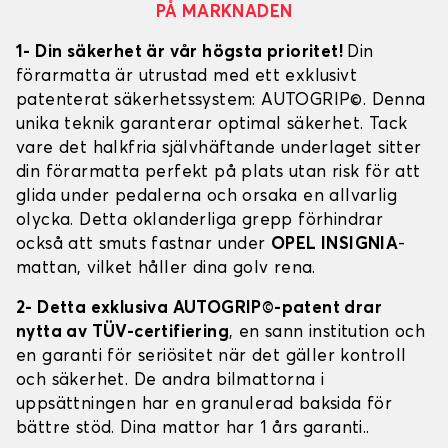
PÅ MARKNADEN
1- Din säkerhet är vår högsta prioritet!
Din
förarmatta är utrustad med ett exklusivt
patenterat säkerhetssystem: AUTOGRIP©. Denna
unika teknik garanterar optimal säkerhet. Tack
vare det halkfria självhäftande underlaget sitter
din förarmatta perfekt på plats utan risk för att
glida under pedalerna och orsaka en allvarlig
olycka. Detta oklanderliga grepp förhindrar
också att smuts fastnar under
OPEL INSIGNIA
-
mattan, vilket håller dina golv rena.
2- Detta exklusiva AUTOGRIP©-patent drar
nytta av TÜV-certifiering
, en sann institution och
en garanti för seriösitet när det gäller kontroll
och säkerhet. De andra bilmattorna i
uppsättningen har en granulerad baksida för
bättre stöd. Dina mattor har 1 års garanti..