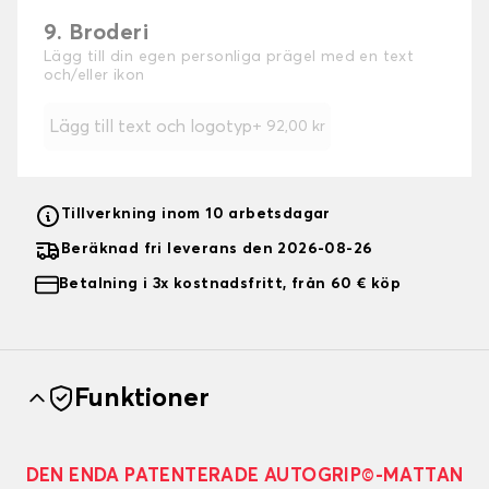
9. Broderi
Lägg till din egen personliga prägel med en text
och/eller ikon
Lägg till text och logotyp
+
92,00 kr
Tillverkning inom 10 arbetsdagar
Beräknad fri leverans den 2026-08-26
Betalning i 3x kostnadsfritt, från 60 € köp
Funktioner
DEN ENDA PATENTERADE AUTOGRIP©-MATTAN