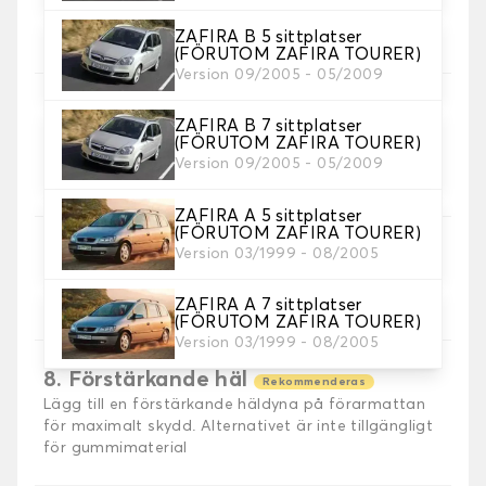
5. Sömmar material
Välj material för sömmar.
ZAFIRA B 5 sittplatser
(FÖRUTOM ZAFIRA TOURER)
Version 09/2005 - 05/2009
ZAFIRA B 7 sittplatser
6. Färg på sömmar
(FÖRUTOM ZAFIRA TOURER)
Version 09/2005 - 05/2009
Välj färg på sömmar.
ZAFIRA A 5 sittplatser
(FÖRUTOM ZAFIRA TOURER)
7. Autogrip halkfri®
Version 03/1999 - 08/2005
Lägg till vår patenterade halkskyddade
fästanordning för optimalt grepp.
ZAFIRA A 7 sittplatser
(FÖRUTOM ZAFIRA TOURER)
Version 03/1999 - 08/2005
8. Förstärkande häl
Rekommenderas
Lägg till en förstärkande häldyna på förarmattan
för maximalt skydd. Alternativet är inte tillgängligt
för gummimaterial