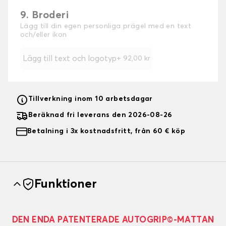
9. Broderi
Lägg till din egen personliga prägel med en text
och/eller ikon
Lägg till text och logotyp
+
92,00 kr
Tillverkning inom 10 arbetsdagar
Beräknad fri leverans den 2026-08-26
Betalning i 3x kostnadsfritt, från 60 € köp
Funktioner
DEN ENDA PATENTERADE AUTOGRIP©-MATTAN