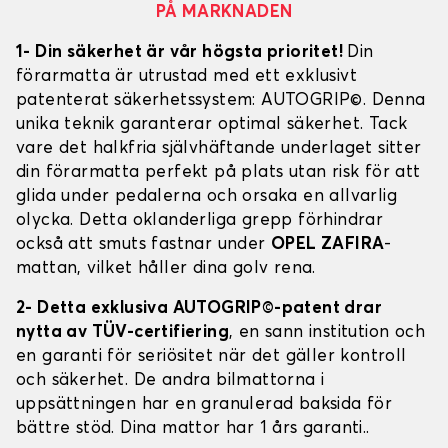
PÅ MARKNADEN
1- Din säkerhet är vår högsta prioritet!
Din
förarmatta är utrustad med ett exklusivt
patenterat säkerhetssystem: AUTOGRIP©. Denna
unika teknik garanterar optimal säkerhet. Tack
vare det halkfria självhäftande underlaget sitter
din förarmatta perfekt på plats utan risk för att
glida under pedalerna och orsaka en allvarlig
olycka. Detta oklanderliga grepp förhindrar
också att smuts fastnar under
OPEL ZAFIRA
-
mattan, vilket håller dina golv rena.
2- Detta exklusiva AUTOGRIP©-patent drar
nytta av TÜV-certifiering
, en sann institution och
en garanti för seriösitet när det gäller kontroll
och säkerhet. De andra bilmattorna i
uppsättningen har en granulerad baksida för
bättre stöd. Dina mattor har 1 års garanti..