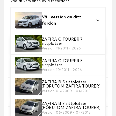
Vad är versionen av ditt fordon?
Välj version av ditt
fordon
ZAFIRA C TOURER 7
2. Material
sittplatser
Välj material för din bilmatta.
Version 11/2011 - 2026
ZAFIRA C TOURER 5
3. uppsättning av mattor
sittplatser
Välj det antal bilmattor du behöver.
Version 10/2011 - 2026
ZAFIRA B 5 sittplatser
(FÖRUTOM ZAFIRA TOURER)
4. Färger på mattor
Version 06/2009 - 04/2015
Välj färg på din matta bil.
ZAFIRA B 7 sittplatser
(FÖRUTOM ZAFIRA TOURER)
Version 06/2009 - 04/2015