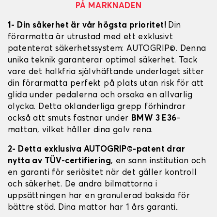
PÅ MARKNADEN
1- Din säkerhet är vår högsta prioritet!
Din
förarmatta är utrustad med ett exklusivt
patenterat säkerhetssystem: AUTOGRIP©. Denna
unika teknik garanterar optimal säkerhet. Tack
vare det halkfria självhäftande underlaget sitter
din förarmatta perfekt på plats utan risk för att
glida under pedalerna och orsaka en allvarlig
olycka. Detta oklanderliga grepp förhindrar
också att smuts fastnar under
BMW 3 E36
-
mattan, vilket håller dina golv rena.
2- Detta exklusiva AUTOGRIP©-patent drar
nytta av TÜV-certifiering
, en sann institution och
en garanti för seriösitet när det gäller kontroll
och säkerhet. De andra bilmattorna i
uppsättningen har en granulerad baksida för
bättre stöd. Dina mattor har 1 års garanti..