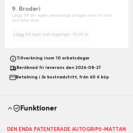
9. Broderi
Lägg till din egen personliga prägel med en text
och/eller ikon
Lägg till text och logotyp
+
92,00 kr
Tillverkning inom 10 arbetsdagar
Beräknad fri leverans den 2026-08-27
Betalning i 3x kostnadsfritt, från 60 € köp
Funktioner
DEN ENDA PATENTERADE AUTOGRIP©-MATTAN