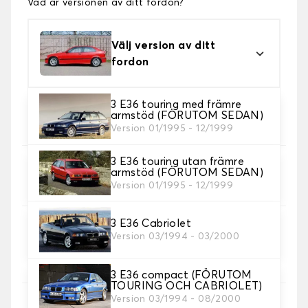
Vad är versionen av ditt fordon?
Välj version av ditt
fordon
3 E36 touring med främre
2. Material
armstöd (FÖRUTOM SEDAN)
Välj material för din bilmatta.
Version 01/1995 - 12/1999
3 E36 touring utan främre
3. uppsättning av mattor
armstöd (FÖRUTOM SEDAN)
Välj det antal bilmattor du behöver.
Version 01/1995 - 12/1999
3 E36 Cabriolet
4. Färger på mattor
Version 03/1994 - 03/2000
Välj färg på din matta bil.
3 E36 compact (FÖRUTOM
TOURING OCH CABRIOLET)
Version 03/1994 - 08/2000