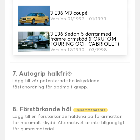
5. Sömmar material
Välj material för sömmar.
3 E36 M3 coupé
Version 01/1992 - 01/1999
3 E36 Sedan 5 dörrar med
främre armstöd (FÖRUTOM
6. Färg på sömmar
TOURING OCH CABRIOLET)
Välj färg på sömmar.
Version 12/1990 - 03/1998
7. Autogrip halkfri®
Lägg till vår patenterade halkskyddade
fästanordning för optimalt grepp.
8. Förstärkande häl
Rekommenderas
Lägg till en förstärkande häldyna på förarmattan
för maximalt skydd. Alternativet är inte tillgängligt
för gummimaterial