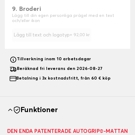
9. Broderi
Lägg till din egen personliga prägel med en text
och/eller ikon
Lägg till text och logotyp
+
92,00 kr
Tillverkning inom 10 arbetsdagar
Beräknad fri leverans den 2026-08-27
Betalning i 3x kostnadsfritt, från 60 € köp
Funktioner
DEN ENDA PATENTERADE AUTOGRIP©-MATTAN