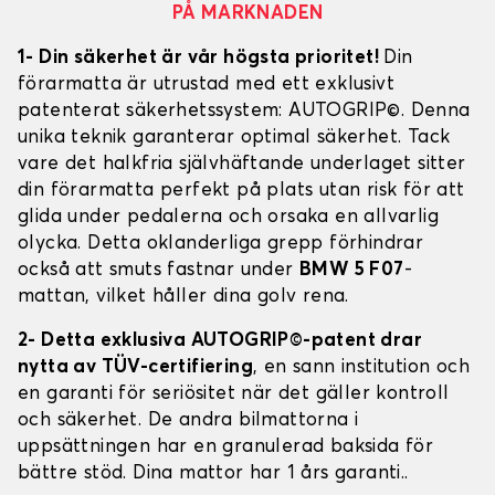
PÅ MARKNADEN
1- Din säkerhet är vår högsta prioritet!
Din
förarmatta är utrustad med ett exklusivt
patenterat säkerhetssystem: AUTOGRIP©. Denna
unika teknik garanterar optimal säkerhet. Tack
vare det halkfria självhäftande underlaget sitter
din förarmatta perfekt på plats utan risk för att
glida under pedalerna och orsaka en allvarlig
olycka. Detta oklanderliga grepp förhindrar
också att smuts fastnar under
BMW 5 F07
-
mattan, vilket håller dina golv rena.
2- Detta exklusiva AUTOGRIP©-patent drar
nytta av TÜV-certifiering
, en sann institution och
en garanti för seriösitet när det gäller kontroll
och säkerhet. De andra bilmattorna i
uppsättningen har en granulerad baksida för
bättre stöd. Dina mattor har 1 års garanti..