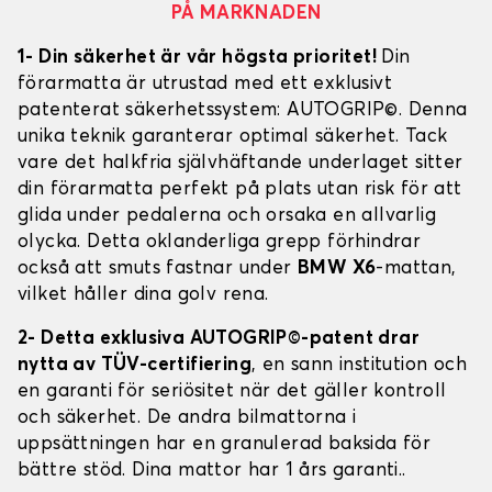
PÅ MARKNADEN
1- Din säkerhet är vår högsta prioritet!
Din
förarmatta är utrustad med ett exklusivt
patenterat säkerhetssystem: AUTOGRIP©. Denna
unika teknik garanterar optimal säkerhet. Tack
vare det halkfria självhäftande underlaget sitter
din förarmatta perfekt på plats utan risk för att
glida under pedalerna och orsaka en allvarlig
olycka. Detta oklanderliga grepp förhindrar
också att smuts fastnar under
BMW X6
-mattan,
vilket håller dina golv rena.
2- Detta exklusiva AUTOGRIP©-patent drar
nytta av TÜV-certifiering
, en sann institution och
en garanti för seriösitet när det gäller kontroll
och säkerhet. De andra bilmattorna i
uppsättningen har en granulerad baksida för
bättre stöd. Dina mattor har 1 års garanti..