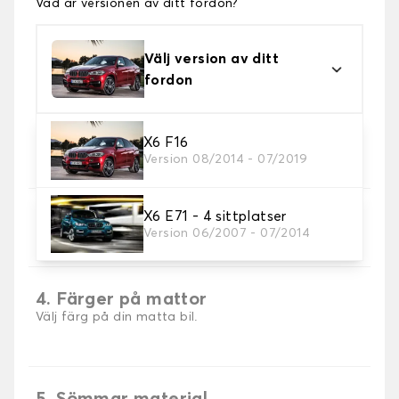
Vad är versionen av ditt fordon?
Välj version av ditt
fordon
2. Material
X6 F16
Version 08/2014 - 07/2019
Välj material för din bilmatta.
X6 E71 - 4 sittplatser
3. uppsättning av mattor
Version 06/2007 - 07/2014
Välj det antal bilmattor du behöver.
4. Färger på mattor
Välj färg på din matta bil.