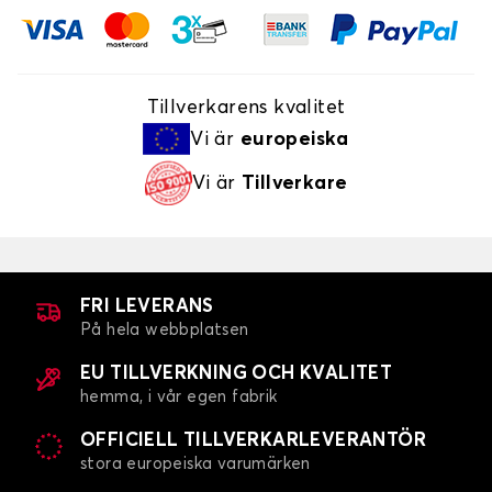
Tillverkarens kvalitet
Vi är
europeiska
Vi är
Tillverkare
FRI LEVERANS
På hela webbplatsen
EU TILLVERKNING OCH KVALITET
hemma, i vår egen fabrik
OFFICIELL TILLVERKARLEVERANTÖR
stora europeiska varumärken