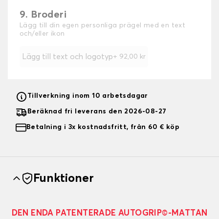
9. Broderi
Lägg till din egen personliga prägel med en text
och/eller ikon
Lägg till text och logotyp
+
92,00 kr
Tillverkning inom 10 arbetsdagar
Beräknad fri leverans den 2026-08-27
Betalning i 3x kostnadsfritt, från 60 € köp
Funktioner
DEN ENDA PATENTERADE AUTOGRIP©-MATTAN