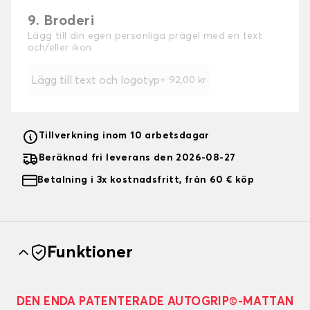
9. Broderi
Lägg till din egen personliga prägel med en text
och/eller ikon
Lägg till text och logotyp
+
92,00 kr
Tillverkning inom 10 arbetsdagar
Beräknad fri leverans den 2026-08-27
Betalning i 3x kostnadsfritt, från 60 € köp
Funktioner
DEN ENDA PATENTERADE AUTOGRIP©-MATTAN