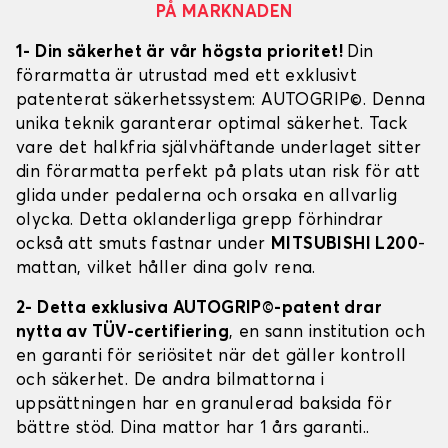
PÅ MARKNADEN
1- Din säkerhet är vår högsta prioritet!
Din
förarmatta är utrustad med ett exklusivt
patenterat säkerhetssystem: AUTOGRIP©. Denna
unika teknik garanterar optimal säkerhet. Tack
vare det halkfria självhäftande underlaget sitter
din förarmatta perfekt på plats utan risk för att
glida under pedalerna och orsaka en allvarlig
olycka. Detta oklanderliga grepp förhindrar
också att smuts fastnar under
MITSUBISHI L200
-
mattan, vilket håller dina golv rena.
2- Detta exklusiva AUTOGRIP©-patent drar
nytta av TÜV-certifiering
, en sann institution och
en garanti för seriösitet när det gäller kontroll
och säkerhet. De andra bilmattorna i
uppsättningen har en granulerad baksida för
bättre stöd. Dina mattor har 1 års garanti..