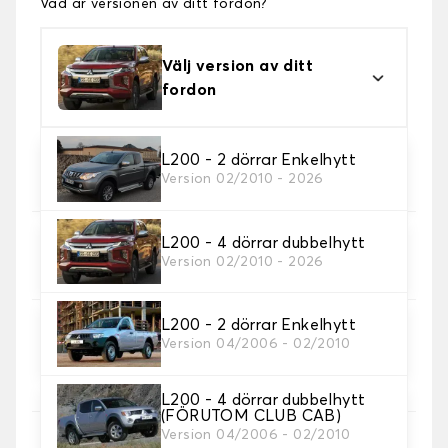
Vad är versionen av ditt fordon?
Välj version av ditt
fordon
2. Material
L200 - 2 dörrar Enkelhytt
Version 02/2010 - 2026
Välj material för din bilmatta.
L200 - 4 dörrar dubbelhytt
3. uppsättning av mattor
Version 02/2010 - 2026
Välj det antal bilmattor du behöver.
L200 - 2 dörrar Enkelhytt
4. Färger på mattor
Version 04/2006 - 02/2010
Välj färg på din matta bil.
L200 - 4 dörrar dubbelhytt
(FÖRUTOM CLUB CAB)
Version 04/2006 - 02/2010