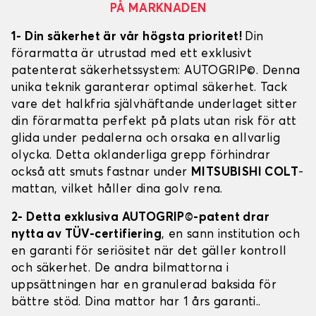
PÅ MARKNADEN
1- Din säkerhet är vår högsta prioritet!
Din
förarmatta är utrustad med ett exklusivt
patenterat säkerhetssystem: AUTOGRIP©. Denna
unika teknik garanterar optimal säkerhet. Tack
vare det halkfria självhäftande underlaget sitter
din förarmatta perfekt på plats utan risk för att
glida under pedalerna och orsaka en allvarlig
olycka. Detta oklanderliga grepp förhindrar
också att smuts fastnar under
MITSUBISHI COLT
-
mattan, vilket håller dina golv rena.
2- Detta exklusiva AUTOGRIP©-patent drar
nytta av TÜV-certifiering
, en sann institution och
en garanti för seriösitet när det gäller kontroll
och säkerhet. De andra bilmattorna i
uppsättningen har en granulerad baksida för
bättre stöd. Dina mattor har 1 års garanti..