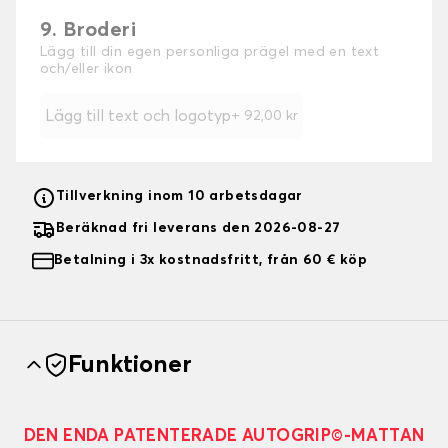
9. Broderi
Lägg till din egen personliga prägel med en text
och/eller ikon
Lägg till text och logotyp
+
92,00 kr
Tillverkning inom 10 arbetsdagar
Beräknad fri leverans den 2026-08-27
Betalning i 3x kostnadsfritt, från 60 € köp
Funktioner
DEN ENDA PATENTERADE AUTOGRIP©-MATTAN