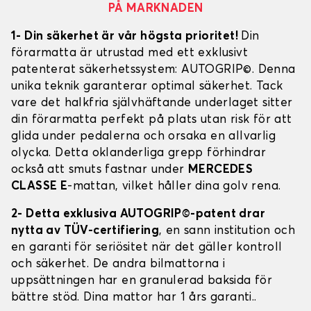
PÅ MARKNADEN
1- Din säkerhet är vår högsta prioritet!
Din
förarmatta är utrustad med ett exklusivt
patenterat säkerhetssystem: AUTOGRIP©. Denna
unika teknik garanterar optimal säkerhet. Tack
vare det halkfria självhäftande underlaget sitter
din förarmatta perfekt på plats utan risk för att
glida under pedalerna och orsaka en allvarlig
olycka. Detta oklanderliga grepp förhindrar
också att smuts fastnar under
MERCEDES
CLASSE E
-mattan, vilket håller dina golv rena.
2- Detta exklusiva AUTOGRIP©-patent drar
nytta av TÜV-certifiering
, en sann institution och
en garanti för seriösitet när det gäller kontroll
och säkerhet. De andra bilmattorna i
uppsättningen har en granulerad baksida för
bättre stöd. Dina mattor har 1 års garanti..