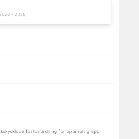
attor
/2022 - 2026
behöver.
alkskyddade fästanordning för optimalt grepp.