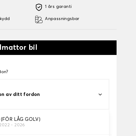
1 års garanti
skydd
Anpassningsbar
lmattor bil
don?
on av ditt fordon
 (FÖR LÅG GOLV)
/2022 - 2026
a.