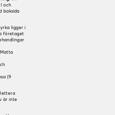
ll och
d baksida
rka ligger i
ka företaget
ehandlingar
 Matta
och
nsa (9
lettera
v är inte