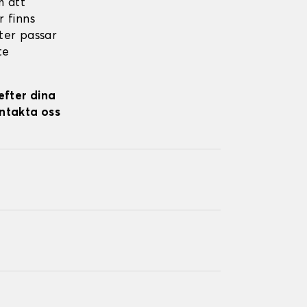
 att
r finns
kter passar
te
efter dina
ontakta oss