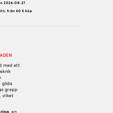
en 2026-08-27
itt, från 60 € köp
NADEN
ad med ett
eknik
e
 glida
iga grepp
 vilket
ering
, en