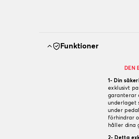
Funktioner
DEN 
1- Din säker
exklusivt p
garanterar 
underlaget s
under pedal
förhindrar 
håller dina 
2- Detta ex