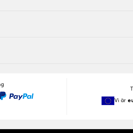
ng
T
Vi är
e