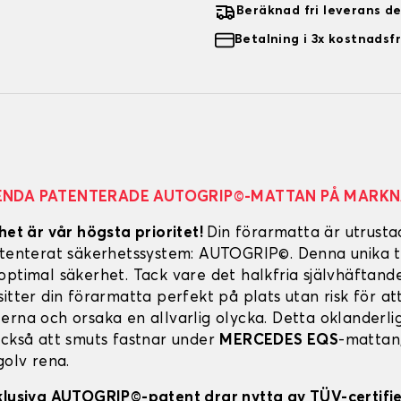
Beräknad fri leverans d
Betalning i 3x kostnadsfr
ENDA PATENTERADE AUTOGRIP©-MATTAN PÅ MARK
het är vår högsta prioritet!
Din förarmatta är utrust
atenterat säkerhetssystem: AUTOGRIP©. Denna unika t
optimal säkerhet. Tack vare det halkfria självhäftand
itter din förarmatta perfekt på plats utan risk för att
erna och orsaka en allvarlig olycka. Detta oklanderl
också att smuts fastnar under
MERCEDES EQS
-mattan,
golv rena.
klusiva AUTOGRIP©-patent drar nytta av TÜV-certifi