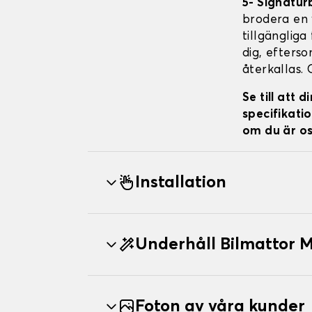
5- Signatur
brodera en v
tillgängliga
dig, efterso
återkallas. 
Se till att
specifikatio
om du är os
Installation
Underhåll Bilmattor
Foton av våra kunder