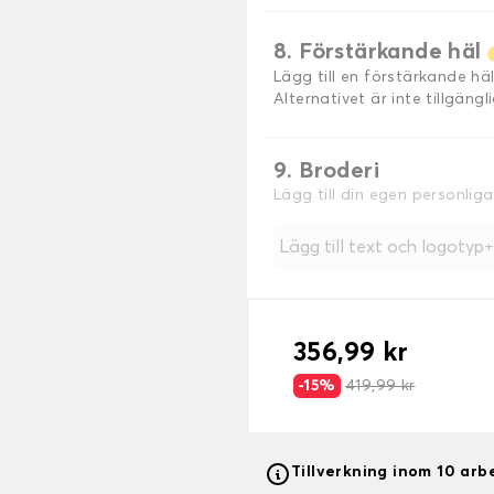
8. Förstärkande häl
Lägg till en förstärkande h
Alternativet är inte tillgäng
9. Broderi
Lägg till din egen personlig
Lägg till text och logotyp
356,99 kr
-15%
419,99 kr
Tillverkning inom 10 ar