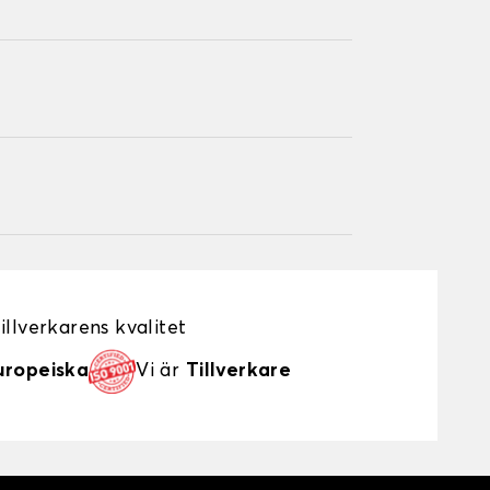
illverkarens kvalitet
uropeiska
Vi är
Tillverkare