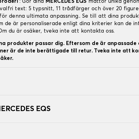
broderi
: Gör dina
MERCEDES EQS
mattor unika genom
alfri text: 5 typsnitt, 11 trådfärger och över 20 figure
 för denna ultimata anpassning.. Se till att dina produ
m de är personaliserade enligt dina kriterier kan de in
Om du är osäker, tveka inte att kontakta oss.
 dina produkter passar dig. Eftersom de är anpassade 
ner är de inte berättigade till retur. Tveka inte att k
äker.
 MERCEDES EQS