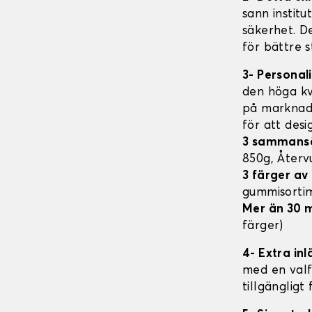
sann institu
säkerhet. D
för bättre s
3- Personal
den höga kv
på marknade
för att des
3 sammans
850g, Åter
3 färger a
gummisorti
Mer än 30 
färger)
4- Extra in
med en valfr
tillgängligt