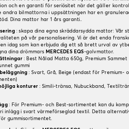
tion och en garanti för seriösitet när det gäller kontro
e andra bilmattorna i uppsättningen har en granulera
töd. Dina mattor har 1 års garanti..
isering
: skapa dina egna skräddarsydda mattor: Vår sty
aliteten på vår personalisering. Vi är det enda frans
n idag som kan erbjuda dig ett så brett urval av ytb
igna dina drömmars
MERCEDES EQS
-golvmattor.
ättningar
: Best Nålad Matta 650g, Premium Sammet
vunnet gummi
v beläggning
: Svart, Grå, Beige (endast för Premium- 
menten)
möjliga konturer
: Simili-tränsa, Nubuckband, Textilträ
lägg
: För Premium- och Best-sortimentet kan du komp
i inlägg i svart värmeförseglad textil. Detta alternati
 för gummisortimentet.