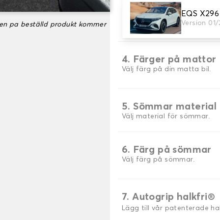
EQS X296
3. uppsättning av m
Version 01
ken pa beställd produkt kommer
Välj det antal bilmattor du 
4. Färger på mattor
Välj färg på din matta bil.
5. Sömmar material
Välj material för sömmar.
6. Färg på sömmar
Välj färg på sömmar.
7. Autogrip halkfri®
Lägg till vår patenterade h