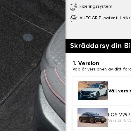
Fixeringssystem
AUTOGRIP-patent: Halk
Skräddarsy din Bi
1. Version
Vad är versionen av ditt for
Välj versi
2. Material
EQS V297
Version 01
Välj material för din bilmatt