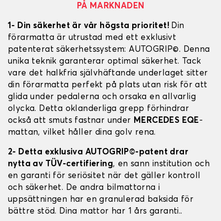
PÅ MARKNADEN
1- Din säkerhet är vår högsta prioritet!
Din
förarmatta är utrustad med ett exklusivt
patenterat säkerhetssystem: AUTOGRIP©. Denna
unika teknik garanterar optimal säkerhet. Tack
vare det halkfria självhäftande underlaget sitter
din förarmatta perfekt på plats utan risk för att
glida under pedalerna och orsaka en allvarlig
olycka. Detta oklanderliga grepp förhindrar
också att smuts fastnar under
MERCEDES EQE
-
mattan, vilket håller dina golv rena.
2- Detta exklusiva AUTOGRIP©-patent drar
nytta av TÜV-certifiering
, en sann institution och
en garanti för seriösitet när det gäller kontroll
och säkerhet. De andra bilmattorna i
uppsättningen har en granulerad baksida för
bättre stöd. Dina mattor har 1 års garanti..