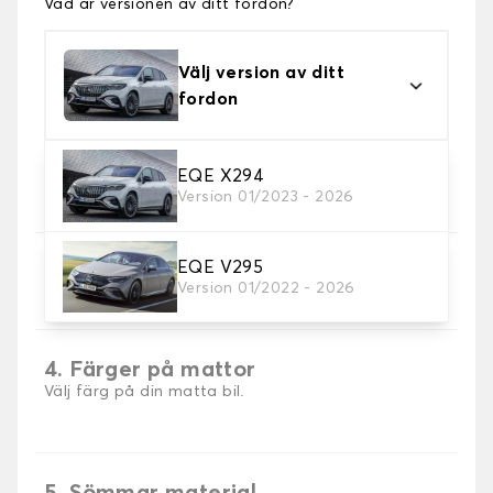
Vad är versionen av ditt fordon?
Välj version av ditt
fordon
2. Material
EQE X294
Version 01/2023 - 2026
Välj material för din bilmatta.
EQE V295
3. uppsättning av mattor
Version 01/2022 - 2026
Välj det antal bilmattor du behöver.
4. Färger på mattor
Välj färg på din matta bil.