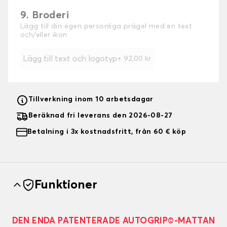
9. Broderi
Lägg till din egen personliga prägel med en text
och/eller ikon
Lägg till text och logotyp
+
92,00 kr
Tillverkning inom 10 arbetsdagar
Beräknad fri leverans den 2026-08-27
Betalning i 3x kostnadsfritt, från 60 € köp
Funktioner
DEN ENDA PATENTERADE AUTOGRIP©-MATTAN