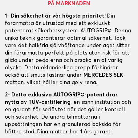
PÅ MARKNADEN
1- Din säkerhet är vår högsta prioritet!
Din
förarmatta är utrustad med ett exklusivt
patenterat säkerhetssystem: AUTOGRIP©. Denna
unika teknik garanterar optimal säkerhet. Tack
vare det halkfria självhäftande underlaget sitter
din förarmatta perfekt på plats utan risk för att
glida under pedalerna och orsaka en allvarlig
olycka. Detta oklanderliga grepp förhindrar
också att smuts fastnar under
MERCEDES SLK
-
mattan, vilket håller dina golv rena.
2- Detta exklusiva AUTOGRIP©-patent drar
nytta av TÜV-certifiering
, en sann institution och
en garanti för seriösitet när det gäller kontroll
och säkerhet. De andra bilmattorna i
uppsättningen har en granulerad baksida för
bättre stöd. Dina mattor har 1 års garanti..