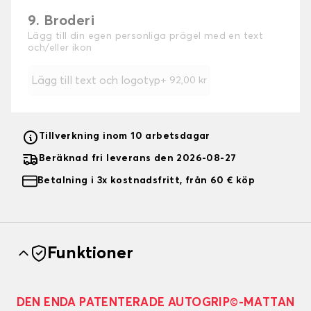
9. Broderi
Lägg till din egen personliga prägel med en text
och/eller ikon
Lägg till text och logotyp
+
92,00 kr
Tillverkning inom 10 arbetsdagar
Beräknad fri leverans den 2026-08-27
Betalning i 3x kostnadsfritt, från 60 € köp
Funktioner
DEN ENDA PATENTERADE AUTOGRIP©-MATTAN