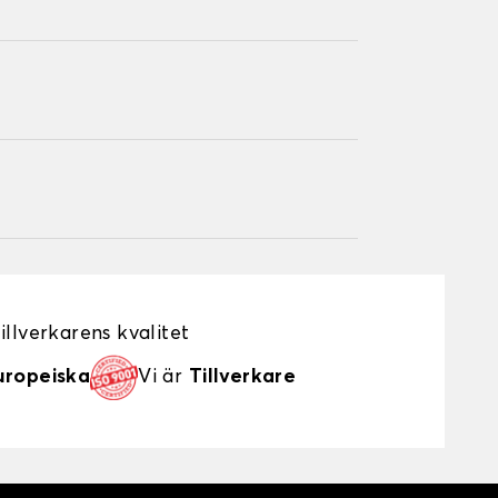
illverkarens kvalitet
uropeiska
Vi är
Tillverkare