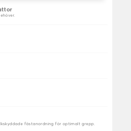
attor
behöver.
alkskyddade fästanordning för optimalt grepp.