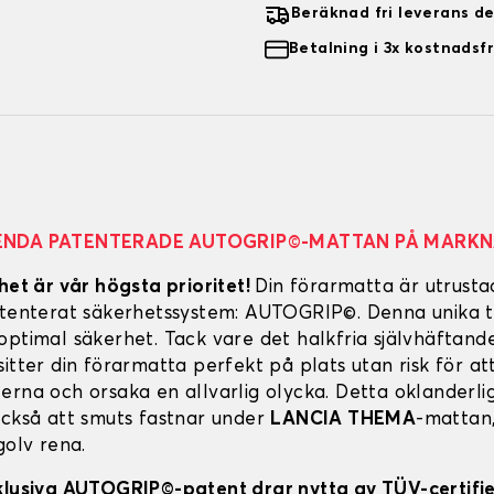
Beräknad fri leverans d
Betalning i 3x kostnadsfr
ENDA PATENTERADE AUTOGRIP©-MATTAN PÅ MARK
het är vår högsta prioritet!
Din förarmatta är utrust
atenterat säkerhetssystem: AUTOGRIP©. Denna unika t
optimal säkerhet. Tack vare det halkfria självhäftand
itter din förarmatta perfekt på plats utan risk för att
erna och orsaka en allvarlig olycka. Detta oklanderl
också att smuts fastnar under
LANCIA THEMA
-mattan,
golv rena.
klusiva AUTOGRIP©-patent drar nytta av TÜV-certifi