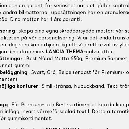
tion och en garanti för seriösitet när det gäller kontro
e andra bilmattorna i uppsättningen har en granulera
töd. Dina mattor har 1 års garanti..
isering
: skapa dina egna skräddarsydda mattor: Vår sty
aliteten på vår personalisering. Vi är det enda frans
n idag som kan erbjuda dig ett så brett urval av ytb
igna dina drömmars
LANCIA THEMA
-golvmattor.
ättningar
: Best Nålad Matta 650g, Premium Sammet
vunnet gummi
v beläggning
: Svart, Grå, Beige (endast för Premium- 
menten)
möjliga konturer
: Simili-tränsa, Nubuckband, Textilträ
lägg
: För Premium- och Best-sortimentet kan du komp
i inlägg i svart värmeförseglad textil. Detta alternati
 för gummisortimentet.