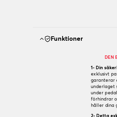
Funktioner
DEN 
1- Din säker
exklusivt p
garanterar 
underlaget s
under pedal
förhindrar 
håller dina 
2- Detta ex