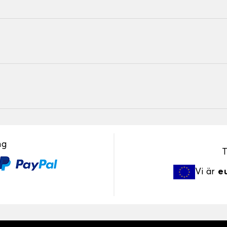
ng
T
Vi är
e