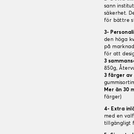
sann institu
säkerhet. D
för bättre s
3- Personal
den höga kv
på marknade
för att des
3 sammans
850g, Åter
3 färger a
gummisorti
Mer än 30 
färger)
4- Extra in
med en valfr
tillgängligt