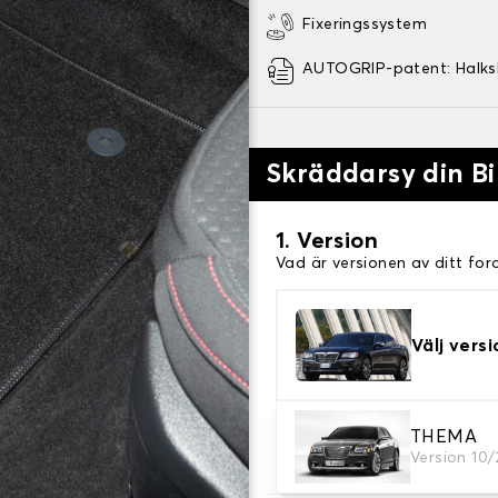
Fixeringssystem
AUTOGRIP-patent: Halk
Skräddarsy din Bi
1. Version
Vad är versionen av ditt for
Välj versi
2. Material
THEMA
Version 10/
Välj material för din bilmatt