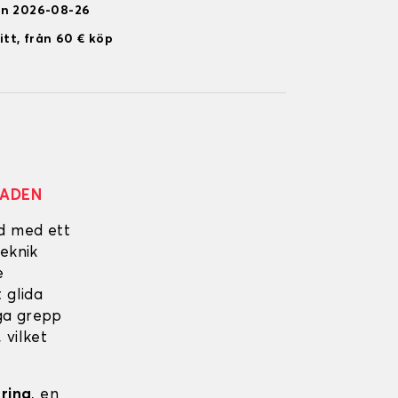
en 2026-08-26
itt, från 60 € köp
NADEN
ad med ett
eknik
e
 glida
iga grepp
 vilket
ering
, en