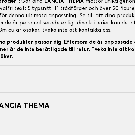
broderi
: Gör dina
LANCIA THEMA
mattor unika genom
alfri text: 5 typsnitt, 11 trådfärger och över 20 figure
 för denna ultimata anpassning.. Se till att dina produ
m de är personaliserade enligt dina kriterier kan de in
Om du är osäker, tveka inte att kontakta oss.
 dina produkter passar dig. Eftersom de är anpassade 
ner är de inte berättigade till retur. Tveka inte att k
äker.
 LANCIA THEMA