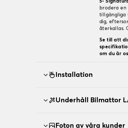
5- Signatur
brodera en v
tillgängliga
dig, efterso
återkallas. 
Se till att
specifikatio
om du är os
Installation
Underhåll Bilmattor
Foton av våra kunder