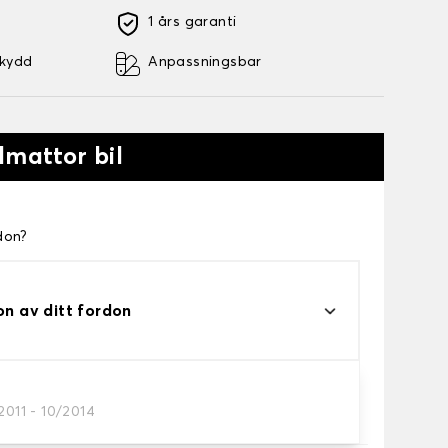
1 års garanti
skydd
Anpassningsbar
lmattor bil
don?
on av ditt fordon
2011 - 10/2014
a.