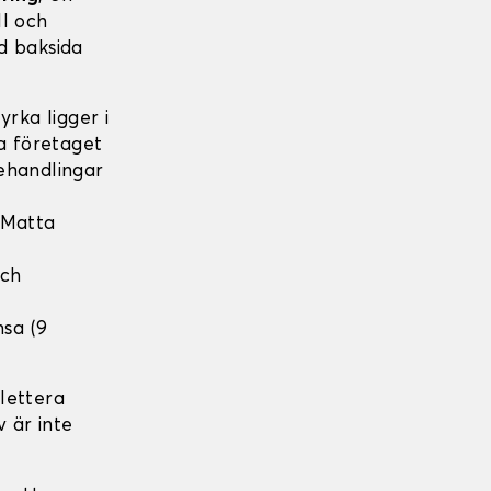
ll och
d baksida
rka ligger i
ka företaget
ehandlingar
 Matta
och
nsa (9
lettera
v är inte