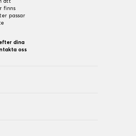
 att
r finns
kter passar
te
efter dina
ontakta oss