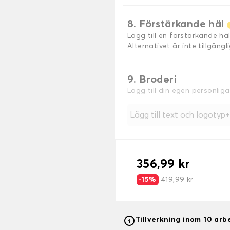
8. Förstärkande häl
Lägg till en förstärkande h
Alternativet är inte tillgäng
9. Broderi
Lägg till din egen personlig
Lägg till text och logotyp
356,99 kr
-15%
419,99 kr
Tillverkning inom 10 ar