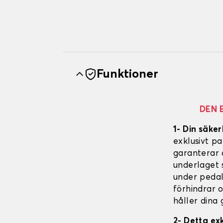
Funktioner
DEN 
1- Din säker
exklusivt p
garanterar 
underlaget s
under pedal
förhindrar 
håller dina 
2- Detta ex