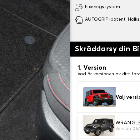
Fixeringssystem
AUTOGRIP-patent: Halk
Skräddarsy din Bi
1. Version
Vad är versionen av ditt for
Välj versi
2. Material
WRANGLE
Version 05
Välj material för din bilmatt