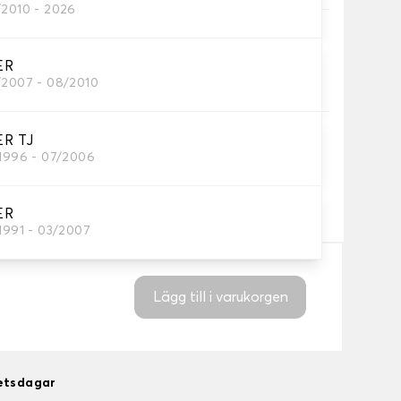
/2010 - 2026
Rekommenderas
äldyna på förarmattan för maximalt skydd.
ER
ligt för gummimaterial
/2007 - 08/2010
R TJ
/1996 - 07/2006
a prägel med en text och/eller ikon
+
92,00 kr
ER
/1991 - 03/2007
Lägg till i varukorgen
betsdagar