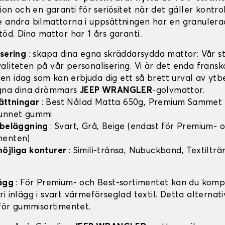
tion och en garanti för seriösitet när det gäller kontro
e andra bilmattorna i uppsättningen har en granulera
töd. Dina mattor har 1 års garanti..
isering
: skapa dina egna skräddarsydda mattor: Vår sty
aliteten på vår personalisering. Vi är det enda frans
n idag som kan erbjuda dig ett så brett urval av ytb
igna dina drömmars
JEEP WRANGLER
-golvmattor.
ättningar
: Best Nålad Matta 650g, Premium Sammet
vunnet gummi
v beläggning
: Svart, Grå, Beige (endast för Premium- 
menten)
möjliga konturer
: Simili-tränsa, Nubuckband, Textilträ
lägg
: För Premium- och Best-sortimentet kan du komp
i inlägg i svart värmeförseglad textil. Detta alternati
 för gummisortimentet.