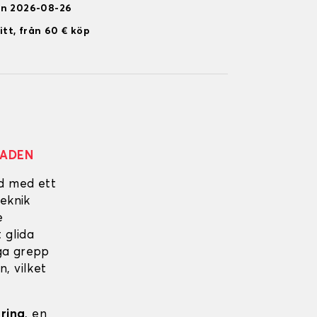
en 2026-08-26
itt, från 60 € köp
NADEN
ad med ett
eknik
e
 glida
iga grepp
, vilket
ering
, en