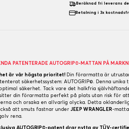
Beräknad fri leverans d
Betalning i 3x kostnadsfr
ENDA PATENTERADE AUTOGRIP©-MATTAN PÅ MARK
het är vår högsta prioritet!
Din förarmatta är utrust
atenterat säkerhetssystem: AUTOGRIP©. Denna unika t
optimal säkerhet. Tack vare det halkfria självhäftand
itter din förarmatta perfekt på plats utan risk för att
erna och orsaka en allvarlig olycka. Detta oklanderl
också att smuts fastnar under
JEEP WRANGLER
-mattan
golv rena.
klusiva AUTOGRIP©-patent drar nytta av TÜV-certifi