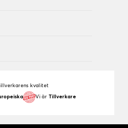
illverkarens kvalitet
uropeiska
Vi är
Tillverkare