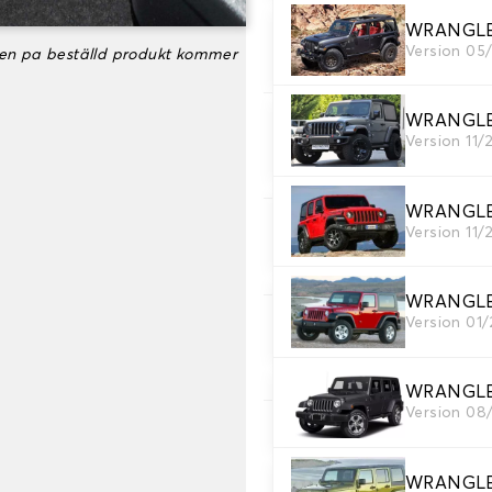
WRANGLE
3. uppsättning av m
Version 05
ken pa beställd produkt kommer
Välj det antal bilmattor du 
WRANGLER
4. Färger på mattor
Version 11/
Välj färg på din matta bil.
WRANGLER
Version 11/
5. Sömmar material
Välj material för sömmar.
WRANGLE
Version 01
6. Färg på sömmar
Välj färg på sömmar.
WRANGLE
Version 08
7. Autogrip halkfri®
Lägg till vår patenterade h
WRANGL