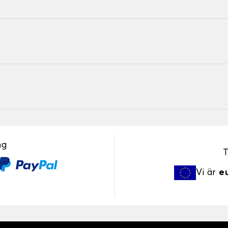
ng
T
Vi är
e