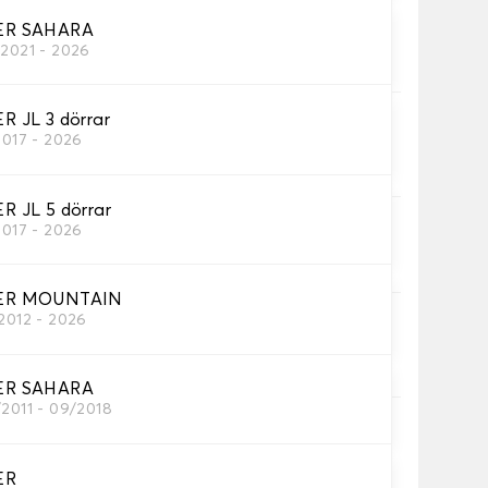
R SAHARA
attor
/2021 - 2026
behöver.
 JL 3 dörrar
2017 - 2026
 JL 5 dörrar
2017 - 2026
R MOUNTAIN
/2012 - 2026
R SAHARA
/2011 - 09/2018
alkskyddade fästanordning för optimalt grepp.
ER