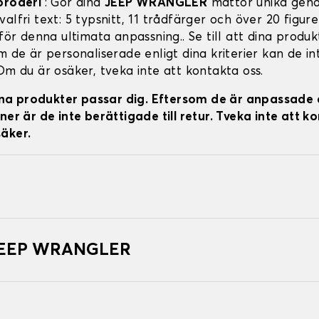
broderi
: Gör dina
JEEP WRANGLER
mattor unika gen
alfri text: 5 typsnitt, 11 trådfärger och över 20 figure
 för denna ultimata anpassning.. Se till att dina produ
m de är personaliserade enligt dina kriterier kan de in
Om du är osäker, tveka inte att kontakta oss.
 dina produkter passar dig. Eftersom de är anpassade 
ner är de inte berättigade till retur. Tveka inte att k
äker.
 JEEP WRANGLER