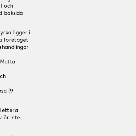
ll och
d baksida
rka ligger i
ka företaget
ehandlingar
 Matta
och
nsa (9
lettera
v är inte