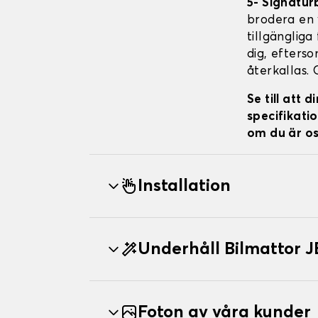
5- Signatur
brodera en v
tillgängliga
dig, efterso
återkallas. 
Se till att
specifikatio
om du är os
Installation
Underhåll Bilmattor
Foton av våra kunder