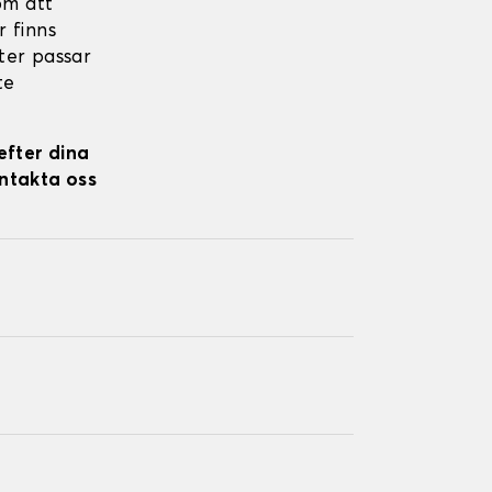
om att
r finns
kter passar
te
efter dina
ontakta oss