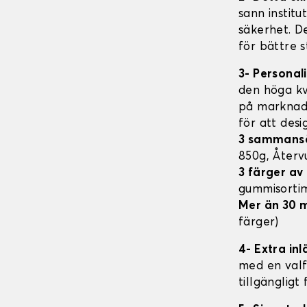
sann institu
säkerhet. D
för bättre s
3- Personal
den höga kv
på marknade
för att des
3 sammans
850g, Åter
3 färger a
gummisorti
Mer än 30 
färger)
4- Extra in
med en valfr
tillgängligt