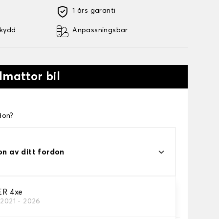
1 års garanti
skydd
Anpassningsbar
lmattor bil
don?
on av ditt fordon
R 4xe
/2021 - 2026
a.