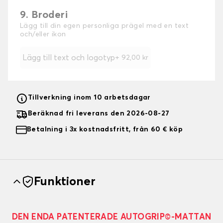
9. Broderi
Lägg till din egen personliga prägel med en text
och/eller ikon
Lägg till text och logotyp
+
92,00 kr
Tillverkning inom 10 arbetsdagar
Beräknad fri leverans den 2026-08-27
Betalning i 3x kostnadsfritt, från 60 € köp
Funktioner
DEN ENDA PATENTERADE AUTOGRIP©-MATTAN