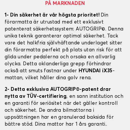
PÅ MARKNADEN
1- Din säkerhet är vår högsta prioritet!
Din
förarmatta är utrustad med ett exklusivt
patenterat säkerhetssystem: AUTOGRIP©. Denna
unika teknik garanterar optimal säkerhet. Tack
vare det halkfria självhäftande underlaget sitter
din förarmatta perfekt på plats utan risk för att
glida under pedalerna och orsaka en allvarlig
olycka. Detta oklanderliga grepp förhindrar
också att smuts fastnar under
HYUNDAI iX35
-
mattan, vilket håller dina golv rena.
2- Detta exklusiva AUTOGRIP©-patent drar
nytta av TÜV-certifiering
, en sann institution och
en garanti för seriösitet när det gäller kontroll
och säkerhet. De andra bilmattorna i
uppsättningen har en granulerad baksida för
bättre stöd. Dina mattor har 1 års garanti..