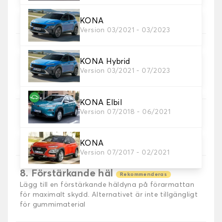
5. Sömmar material
Välj material för sömmar.
KONA
Version 03/2021 - 03/2023
KONA Hybrid
6. Färg på sömmar
Version 03/2021 - 07/2023
Välj färg på sömmar.
KONA Elbil
Version 07/2018 - 06/2021
7. Autogrip halkfri®
Lägg till vår patenterade halkskyddade
fästanordning för optimalt grepp.
KONA
Version 07/2017 - 02/2021
8. Förstärkande häl
Rekommenderas
Lägg till en förstärkande häldyna på förarmattan
för maximalt skydd. Alternativet är inte tillgängligt
för gummimaterial