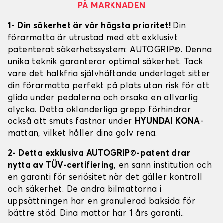
PÅ MARKNADEN
1- Din säkerhet är vår högsta prioritet!
Din
förarmatta är utrustad med ett exklusivt
patenterat säkerhetssystem: AUTOGRIP©. Denna
unika teknik garanterar optimal säkerhet. Tack
vare det halkfria självhäftande underlaget sitter
din förarmatta perfekt på plats utan risk för att
glida under pedalerna och orsaka en allvarlig
olycka. Detta oklanderliga grepp förhindrar
också att smuts fastnar under
HYUNDAI KONA
-
mattan, vilket håller dina golv rena.
2- Detta exklusiva AUTOGRIP©-patent drar
nytta av TÜV-certifiering
, en sann institution och
en garanti för seriösitet när det gäller kontroll
och säkerhet. De andra bilmattorna i
uppsättningen har en granulerad baksida för
bättre stöd. Dina mattor har 1 års garanti..