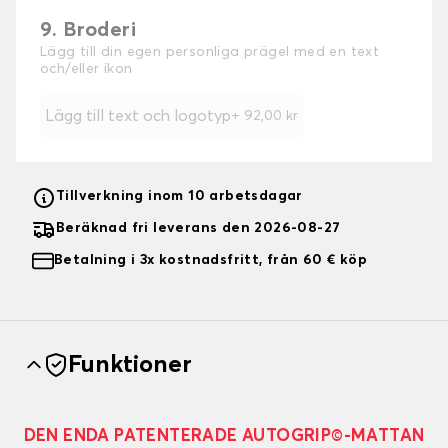
9. Broderi
Lägg till din egen personliga prägel med en text
och/eller ikon
Lägg till text och logotyp
+
92,00 kr
Tillverkning inom 10 arbetsdagar
Beräknad fri leverans den 2026-08-27
Betalning i 3x kostnadsfritt, från 60 € köp
Funktioner
DEN ENDA PATENTERADE AUTOGRIP©-MATTAN