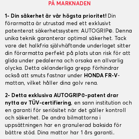
PÅ MARKNADEN
1- Din säkerhet är vår högsta prioritet!
Din
förarmatta är utrustad med ett exklusivt
patenterat säkerhetssystem: AUTOGRIP©. Denna
unika teknik garanterar optimal säkerhet. Tack
vare det halkfria självhäftande underlaget sitter
din förarmatta perfekt på plats utan risk för att
glida under pedalerna och orsaka en allvarlig
olycka. Detta oklanderliga grepp förhindrar
också att smuts fastnar under
HONDA FR-V
-
mattan, vilket håller dina golv rena.
2- Detta exklusiva AUTOGRIP©-patent drar
nytta av TÜV-certifiering
, en sann institution och
en garanti för seriösitet när det gäller kontroll
och säkerhet. De andra bilmattorna i
uppsättningen har en granulerad baksida för
bättre stöd. Dina mattor har 1 års garanti..