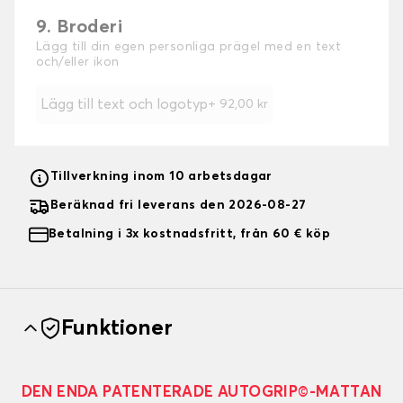
9. Broderi
Lägg till din egen personliga prägel med en text
och/eller ikon
Lägg till text och logotyp
+
92,00 kr
Tillverkning inom 10 arbetsdagar
Beräknad fri leverans den 2026-08-27
Betalning i 3x kostnadsfritt, från 60 € köp
Funktioner
DEN ENDA PATENTERADE AUTOGRIP©-MATTAN