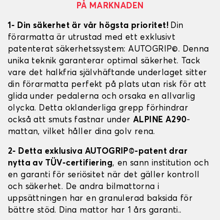
PÅ MARKNADEN
1- Din säkerhet är vår högsta prioritet!
Din
förarmatta är utrustad med ett exklusivt
patenterat säkerhetssystem: AUTOGRIP©. Denna
unika teknik garanterar optimal säkerhet. Tack
vare det halkfria självhäftande underlaget sitter
din förarmatta perfekt på plats utan risk för att
glida under pedalerna och orsaka en allvarlig
olycka. Detta oklanderliga grepp förhindrar
också att smuts fastnar under
ALPINE A290
-
mattan, vilket håller dina golv rena.
2- Detta exklusiva AUTOGRIP©-patent drar
nytta av TÜV-certifiering
, en sann institution och
en garanti för seriösitet när det gäller kontroll
och säkerhet. De andra bilmattorna i
uppsättningen har en granulerad baksida för
bättre stöd. Dina mattor har 1 års garanti..