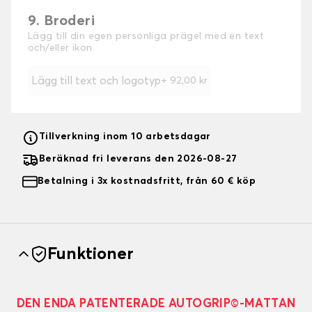
9. Broderi
Lägg till din egen personliga prägel med en text
och/eller ikon
Lägg till text och logotyp
+
92,00 kr
Tillverkning inom 10 arbetsdagar
Beräknad fri leverans den 2026-08-27
Betalning i 3x kostnadsfritt, från 60 € köp
Funktioner
DEN ENDA PATENTERADE AUTOGRIP©-MATTAN