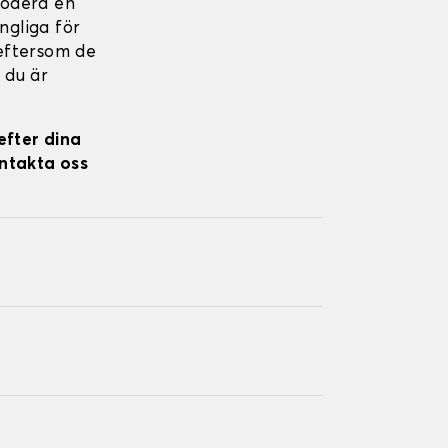
rodera en
ängliga för
 eftersom de
 du är
efter dina
ontakta oss