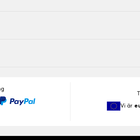
ng
T
Vi är
e