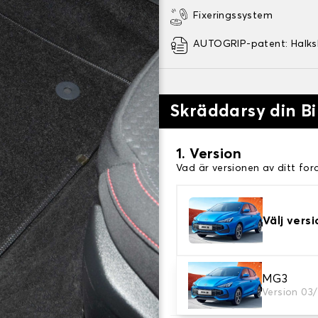
Fixeringssystem
AUTOGRIP-patent: Halk
Skräddarsy din Bi
1. Version
Vad är versionen av ditt for
Välj versi
2. Material
MG3
Version 03
Välj material för din bilmatt