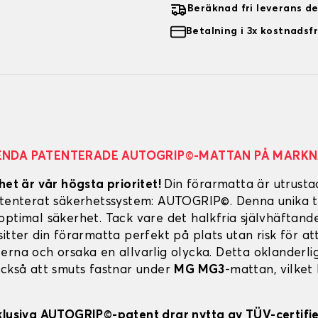
Beräknad fri leverans d
Betalning i 3x kostnadsfr
ENDA PATENTERADE AUTOGRIP©-MATTAN PÅ MARK
het är vår högsta prioritet!
Din förarmatta är utrust
atenterat säkerhetssystem: AUTOGRIP©. Denna unika t
optimal säkerhet. Tack vare det halkfria självhäftand
itter din förarmatta perfekt på plats utan risk för att
erna och orsaka en allvarlig olycka. Detta oklanderl
också att smuts fastnar under
MG MG3
-mattan, vilket 
klusiva AUTOGRIP©-patent drar nytta av TÜV-certifi