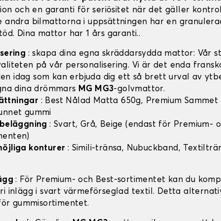
tion och en garanti för seriösitet när det gäller kontro
e andra bilmattorna i uppsättningen har en granulera
töd. Dina mattor har 1 års garanti..
isering
: skapa dina egna skräddarsydda mattor: Vår sty
aliteten på vår personalisering. Vi är det enda frans
n idag som kan erbjuda dig ett så brett urval av ytb
igna dina drömmars
MG MG3
-golvmattor.
ättningar
: Best Nålad Matta 650g, Premium Sammet
vunnet gummi
v beläggning
: Svart, Grå, Beige (endast för Premium- 
menten)
möjliga konturer
: Simili-tränsa, Nubuckband, Textilträ
lägg
: För Premium- och Best-sortimentet kan du komp
i inlägg i svart värmeförseglad textil. Detta alternati
 för gummisortimentet.