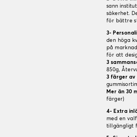
sann institu
säkerhet. D
för bättre s
3- Personal
den höga kv
på marknade
för att des
3 sammans
850g, Åter
3 färger a
gummisorti
Mer än 30 
färger)
4- Extra in
med en valfr
tillgängligt