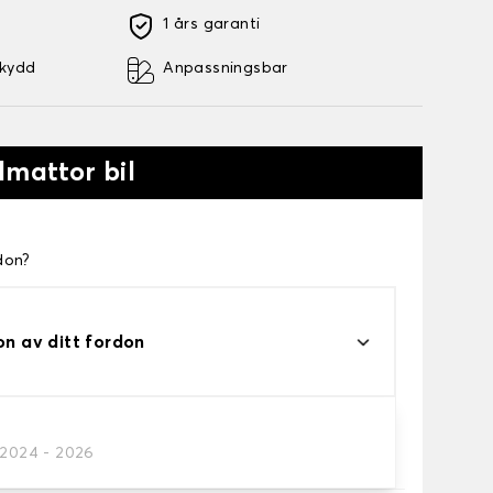
1 års garanti
skydd
Anpassningsbar
lmattor bil
don?
on av ditt fordon
/2024 - 2026
a.