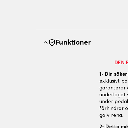
Funktioner
DEN 
1- Din säker
exklusivt p
garanterar 
underlaget s
under pedal
förhindrar 
golv rena.
2- Detta ex