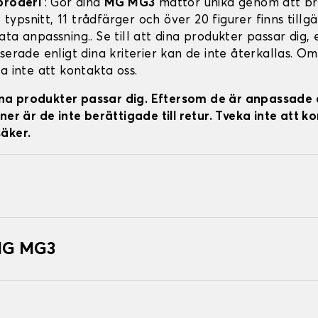
broderi
: Gör dina
MG MG3
mattor unika genom att b
 5 typsnitt, 11 trådfärger och över 20 figurer finns tillg
ta anpassning.. Se till att dina produkter passar dig,
serade enligt dina kriterier kan de inte återkallas. Om
a inte att kontakta oss.
 dina produkter passar dig. Eftersom de är anpassade 
ner är de inte berättigade till retur. Tveka inte att k
äker.
 MG MG3