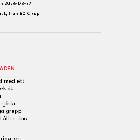
en 2026-08-27
itt, från 60 € köp
NADEN
ad med ett
eknik
e
 glida
iga grepp
håller dina
ering
, en