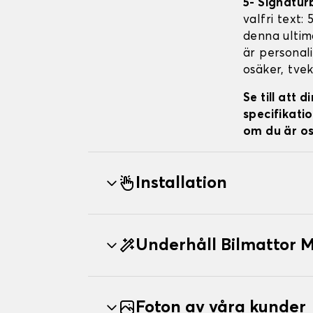
5- Signatur
valfri text:
denna ultima
är personali
osäker, tvek
Se till att
specifikatio
om du är os
Installation
Underhåll Bilmattor
Foton av våra kunder