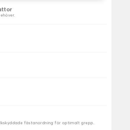
attor
behöver.
alkskyddade fästanordning för optimalt grepp.