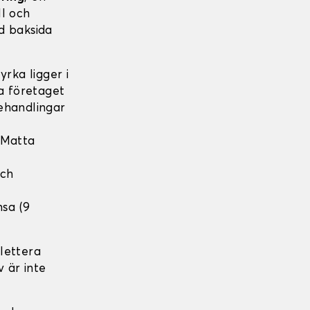
ll och
d baksida
rka ligger i
ka företaget
ehandlingar
 Matta
och
nsa (9
lettera
v är inte