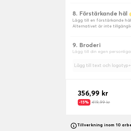
8. Förstärkande häl
Lägg till en förstärkande h
Alternativet är inte tillgäng
9. Broderi
Lägg till din egen personlig
Lägg till text och logotyp
356,99 kr
-15%
419,99 kr
Tillverkning inom 10 ar