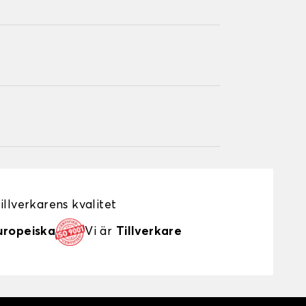
illverkarens kvalitet
uropeiska
Vi är
Tillverkare