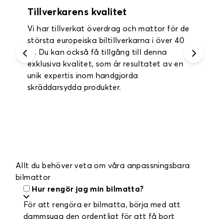
Garanti upp till 2 år
Du får ett års garanti på alla dina
innermattor och bagagemattor och upp till
två års garanti på dina bilklädselöverdrag.
Allt du behöver veta om våra anpassningsbara
bilmattor
Hur rengör jag min bilmatta?
För att rengöra er bilmatta, börja med att
dammsuga den ordentligt för att få bort