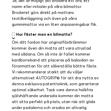
Ja, det är möjligt att brodera ett ord, ett
namn eller initialer på våra bilmattor.
Broderiet görs direkt på mattans
textilbeläggning och även på våra
gummimattor via en liten anpassningsbar flik.
Hur fäster man en bilmatta?
Om ditt fordon har originalfästklämmor
kommer även din matta att vara utrustad
med sådana. Om så inte är fallet kommer
kardborreband att placeras på baksidan av
förarmattan för att säkerställa bättre fäste.
Vi rekommenderar starkt att du väljer
alternativet AUTOGRIP© för att dra nytta av
denna exklusiva patentteknik, som garanterar
optimal säkerhet. Tack vare denna halkfria
självhäftande undersida kommer din matta
att sitta perfekt på plats, utan risk att glida
under pedalerna och orsaka en allvarlig