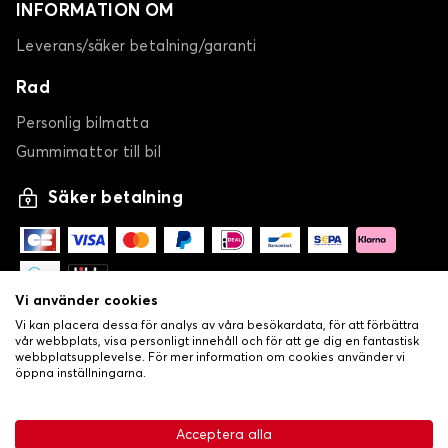
INFORMATION OM
Leverans/säker betalning/garanti
Rad
Personlig bilmatta
Gummimattor till bil
Bilmattor för CUPRA RAVAL
Säker betalning
TAVASCAN
Vi använder cookies
Vi kan placera dessa för analys av våra besökardata, för att förbättra
vår webbplats, visa personligt innehåll och för att ge dig en fantastisk
webbplatsupplevelse. För mer information om cookies använder vi
öppna inställningarna.
Bilmattor för CUPRA TAVASCAN
-
•
© Copyright 2026 Lovecar
Allmänna försäljningsvillkor
Acceptera alla
TERRAMAR
•