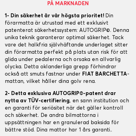
PÅ MARKNADEN
1- Din säkerhet är vår högsta prioritet!
Din
förarmatta är utrustad med ett exklusivt
patenterat säkerhetssystem: AUTOGRIP©. Denna
unika teknik garanterar optimal säkerhet. Tack
vare det halkfria självhäftande underlaget sitter
din förarmatta perfekt på plats utan risk för att
glida under pedalerna och orsaka en allvarlig
olycka. Detta oklanderliga grepp förhindrar
också att smuts fastnar under
FIAT BARCHETTA
-
mattan, vilket håller dina golv rena.
2- Detta exklusiva AUTOGRIP©-patent drar
nytta av TÜV-certifiering
, en sann institution och
en garanti för seriösitet när det gäller kontroll
och säkerhet. De andra bilmattorna i
uppsättningen har en granulerad baksida för
bättre stöd. Dina mattor har 1 års garanti..