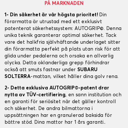
PÅ MARKNADEN
1- Din säkerhet är vår högsta prioritet!
Din
förarmatta är utrustad med ett exklusivt
patenterat säkerhetssystem: AUTOGRIP©. Denna
unika teknik garanterar optimal säkerhet. Tack
vare det halkfria självhäftande underlaget sitter
din förarmatta perfekt på plats utan risk för att
glida under pedalerna och orsaka en allvarlig
olycka. Detta oklanderliga grepp förhindrar
också att smuts fastnar under
SUBARU
SOLTERRA
-mattan, vilket håller dina golv rena.
2- Detta exklusiva AUTOGRIP©-patent drar
nytta av TÜV-certifiering
, en sann institution och
en garanti för seriösitet när det gäller kontroll
och säkerhet. De andra bilmattorna i
uppsättningen har en granulerad baksida för
bättre stöd. Dina mattor har 1 års garanti..