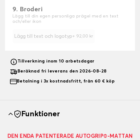
9. Broderi
Lägg till din egen personliga prägel med en text
och/eller ikon
Lägg till text och logotyp
+
92,00 kr
Tillverkning inom 10 arbetsdagar
Beräknad fri leverans den 2026-08-28
Betalning i 3x kostnadsfritt, från 60 € köp
Funktioner
DEN ENDA PATENTERADE AUTOGRIP©-MATTAN