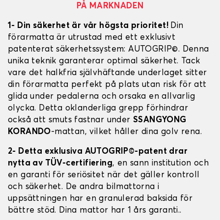
PÅ MARKNADEN
1- Din säkerhet är vår högsta prioritet!
Din
förarmatta är utrustad med ett exklusivt
patenterat säkerhetssystem: AUTOGRIP©. Denna
unika teknik garanterar optimal säkerhet. Tack
vare det halkfria självhäftande underlaget sitter
din förarmatta perfekt på plats utan risk för att
glida under pedalerna och orsaka en allvarlig
olycka. Detta oklanderliga grepp förhindrar
också att smuts fastnar under
SSANGYONG
KORANDO
-mattan, vilket håller dina golv rena.
2- Detta exklusiva AUTOGRIP©-patent drar
nytta av TÜV-certifiering
, en sann institution och
en garanti för seriösitet när det gäller kontroll
och säkerhet. De andra bilmattorna i
uppsättningen har en granulerad baksida för
bättre stöd. Dina mattor har 1 års garanti..