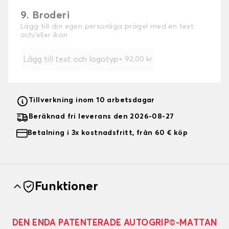
9. Broderi
Lägg till din egen personliga prägel med en text
och/eller ikon
Lägg till text och logotyp
+
92,00 kr
Tillverkning inom 10 arbetsdagar
Beräknad fri leverans den 2026-08-27
Betalning i 3x kostnadsfritt, från 60 € köp
Funktioner
DEN ENDA PATENTERADE AUTOGRIP©-MATTAN