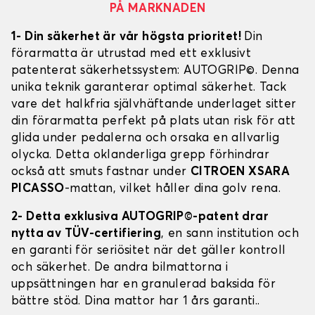
PÅ MARKNADEN
1- Din säkerhet är vår högsta prioritet!
Din
förarmatta är utrustad med ett exklusivt
patenterat säkerhetssystem: AUTOGRIP©. Denna
unika teknik garanterar optimal säkerhet. Tack
vare det halkfria självhäftande underlaget sitter
din förarmatta perfekt på plats utan risk för att
glida under pedalerna och orsaka en allvarlig
olycka. Detta oklanderliga grepp förhindrar
också att smuts fastnar under
CITROEN XSARA
PICASSO
-mattan, vilket håller dina golv rena.
2- Detta exklusiva AUTOGRIP©-patent drar
nytta av TÜV-certifiering
, en sann institution och
en garanti för seriösitet när det gäller kontroll
och säkerhet. De andra bilmattorna i
uppsättningen har en granulerad baksida för
bättre stöd. Dina mattor har 1 års garanti..