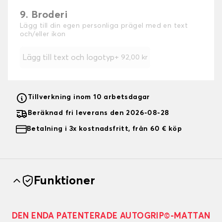
9. Broderi
Lägg till din egen personliga prägel med en text
och/eller ikon
Lägg till text och logotyp
+
92,00 kr
Tillverkning inom 10 arbetsdagar
Beräknad fri leverans den 2026-08-28
Betalning i 3x kostnadsfritt, från 60 € köp
Funktioner
DEN ENDA PATENTERADE AUTOGRIP©-MATTAN