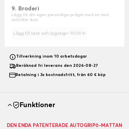
9. Broderi
Lägg till din egen personliga prägel med en text
och/eller ikon
Lägg till text och logotyp
+
92,00 kr
Tillverkning inom 10 arbetsdagar
Beräknad fri leverans den 2026-08-27
Betalning i 3x kostnadsfritt, från 60 € köp
Funktioner
DEN ENDA PATENTERADE AUTOGRIP©-MATTAN