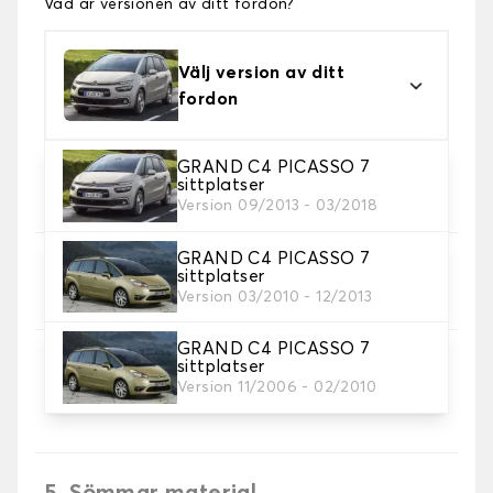
Vad är versionen av ditt fordon?
Välj version av ditt
fordon
GRAND C4 PICASSO 7
2. Material
sittplatser
Välj material för din bilmatta.
Version 09/2013 - 03/2018
GRAND C4 PICASSO 7
3. uppsättning av mattor
sittplatser
Välj det antal bilmattor du behöver.
Version 03/2010 - 12/2013
GRAND C4 PICASSO 7
sittplatser
4. Färger på mattor
Version 11/2006 - 02/2010
Välj färg på din matta bil.