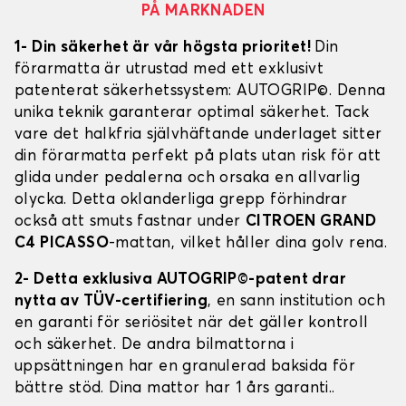
PÅ MARKNADEN
1- Din säkerhet är vår högsta prioritet!
Din
förarmatta är utrustad med ett exklusivt
patenterat säkerhetssystem: AUTOGRIP©. Denna
unika teknik garanterar optimal säkerhet. Tack
vare det halkfria självhäftande underlaget sitter
din förarmatta perfekt på plats utan risk för att
glida under pedalerna och orsaka en allvarlig
olycka. Detta oklanderliga grepp förhindrar
också att smuts fastnar under
CITROEN GRAND
C4 PICASSO
-mattan, vilket håller dina golv rena.
2- Detta exklusiva AUTOGRIP©-patent drar
nytta av TÜV-certifiering
, en sann institution och
en garanti för seriösitet när det gäller kontroll
och säkerhet. De andra bilmattorna i
uppsättningen har en granulerad baksida för
bättre stöd. Dina mattor har 1 års garanti..