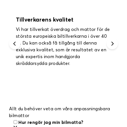
Garanti upp till 2 år
attor för de
Du får ett års garanti på alla dina
a i över 40
innermattor och bagagemattor och up
 denna
två års garanti på dina bilklädselöver
tatet av en
Allt du behöver veta om våra anpassningsbara
bilmattor
Hur rengör jag min bilmatta?