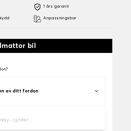
1 års garanti
skydd
Anpassningsbar
lmattor bil
don?
on av ditt fordon
1992 - 12/1997
a.