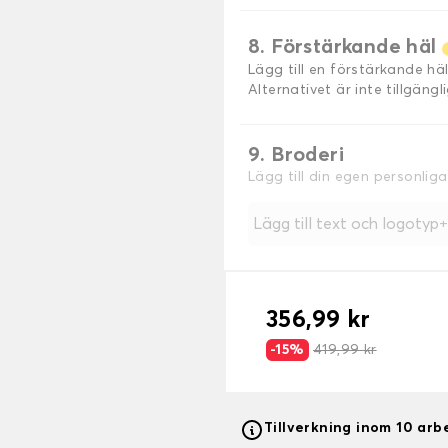
8. Förstärkande häl
Lägg till en förstärkande h
Alternativet är inte tillgäng
9. Broderi
Lägg till din egen personlig
Lägg till text och logotyp
356,99 kr
-15%
419,99 kr
Tillverkning inom 10 ar