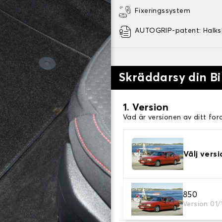
Fixeringssystem
AUTOGRIP-patent: Halk
Skräddarsy din Bi
1. Version
Vad är versionen av ditt for
Välj versi
2. Material
850
Version 01/
Välj material för din bilmatt