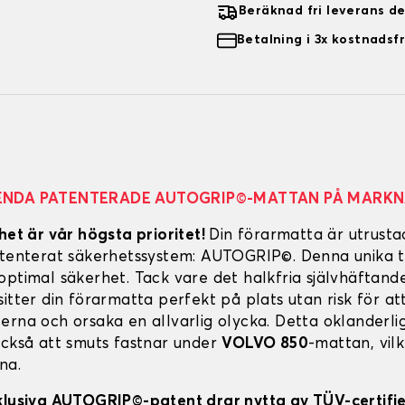
Beräknad fri leverans d
Betalning i 3x kostnadsfr
ENDA PATENTERADE AUTOGRIP©-MATTAN PÅ MARK
het är vår högsta prioritet!
Din förarmatta är utrust
atenterat säkerhetssystem: AUTOGRIP©. Denna unika t
optimal säkerhet. Tack vare det halkfria självhäftand
itter din förarmatta perfekt på plats utan risk för att
erna och orsaka en allvarlig olycka. Detta oklanderl
också att smuts fastnar under
VOLVO 850
-mattan, vilk
na.
klusiva AUTOGRIP©-patent drar nytta av TÜV-certifi