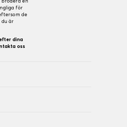
 brodera en
ängliga för
 eftersom de
 du är
efter dina
ontakta oss