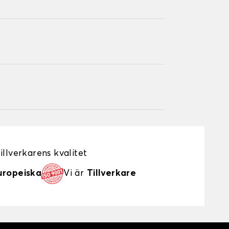
illverkarens kvalitet
uropeiska
Vi är
Tillverkare