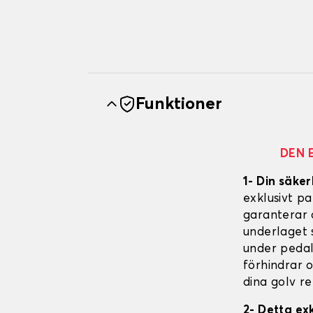
Funktioner
DEN 
1- Din säker
exklusivt p
garanterar 
underlaget s
under pedal
förhindrar 
dina golv re
2- Detta ex