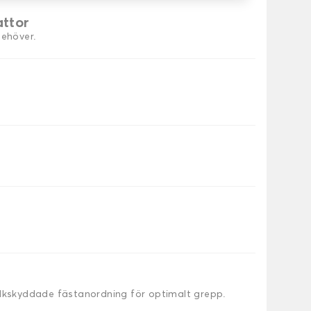
attor
behöver.
alkskyddade fästanordning för optimalt grepp.