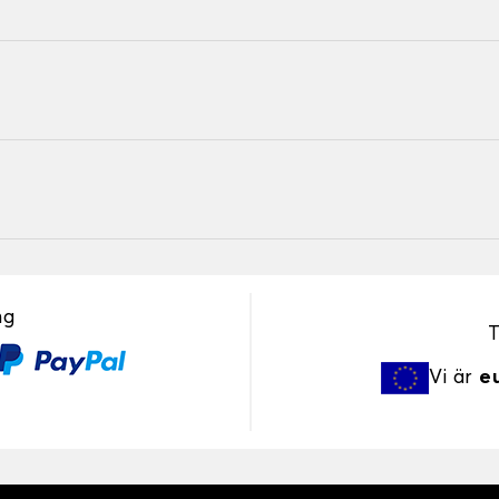
ng
T
Vi är
e