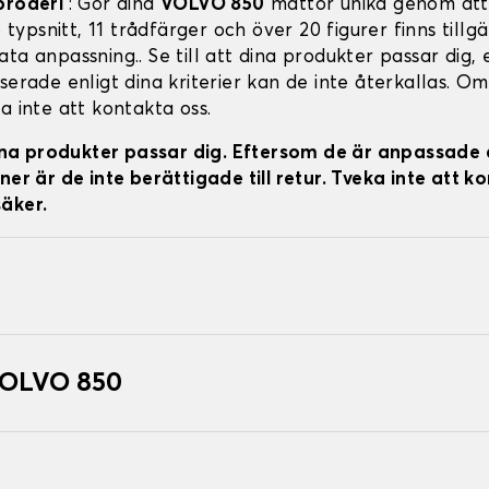
broderi
: Gör dina
VOLVO 850
mattor unika genom att
 5 typsnitt, 11 trådfärger och över 20 figurer finns tillg
ta anpassning.. Se till att dina produkter passar dig,
serade enligt dina kriterier kan de inte återkallas. Om
a inte att kontakta oss.
 dina produkter passar dig. Eftersom de är anpassade 
ner är de inte berättigade till retur. Tveka inte att k
äker.
VOLVO 850