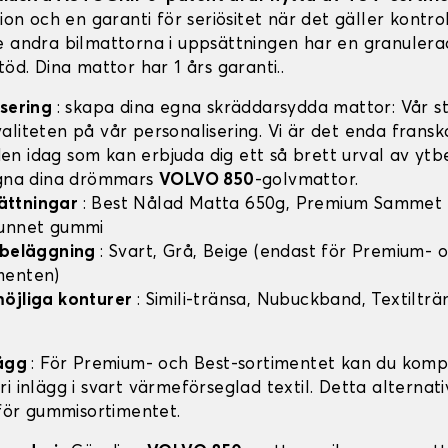
tion och en garanti för seriösitet när det gäller kontro
e andra bilmattorna i uppsättningen har en granulera
töd. Dina mattor har 1 års garanti..
isering
: skapa dina egna skräddarsydda mattor: Vår sty
aliteten på vår personalisering. Vi är det enda frans
n idag som kan erbjuda dig ett så brett urval av ytb
igna dina drömmars
VOLVO 850
-golvmattor.
ättningar
: Best Nålad Matta 650g, Premium Sammet
vunnet gummi
v beläggning
: Svart, Grå, Beige (endast för Premium- 
menten)
möjliga konturer
: Simili-tränsa, Nubuckband, Textilträ
lägg
: För Premium- och Best-sortimentet kan du komp
i inlägg i svart värmeförseglad textil. Detta alternati
 för gummisortimentet.