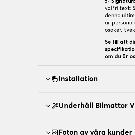
5- Signatur
valfri text:
denna ultima
är personali
osäker, tvek
Se till att
specifikatio
om du är os
Installation
Underhåll Bilmattor 
Foton av våra kunder