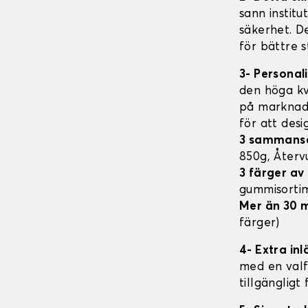
sann institu
säkerhet. D
för bättre s
3- Personal
den höga kv
på marknade
för att des
3 sammans
850g, Åter
3 färger a
gummisorti
Mer än 30 
färger)
4- Extra in
med en valfr
tillgängligt