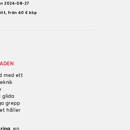
en 2026-08-27
itt, från 60 € köp
NADEN
ad med ett
eknik
e
 glida
iga grepp
et håller
ering
, en