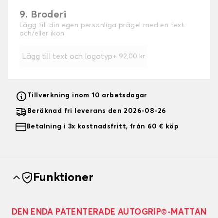
9. Broderi
Lägg till din egen personliga prägel med en text
och/eller ikon
Lägg till text och logotyp
+
92,00 kr
Tillverkning inom 10 arbetsdagar
Beräknad fri leverans den 2026-08-26
Betalning i 3x kostnadsfritt, från 60 € köp
Funktioner
DEN ENDA PATENTERADE AUTOGRIP©-MATTAN