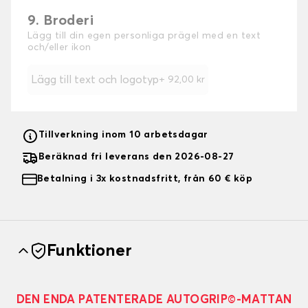
9. Broderi
Lägg till din egen personliga prägel med en text
och/eller ikon
Lägg till text och logotyp
+
92,00 kr
Tillverkning inom 10 arbetsdagar
Beräknad fri leverans den 2026-08-27
Betalning i 3x kostnadsfritt, från 60 € köp
Funktioner
DEN ENDA PATENTERADE AUTOGRIP©-MATTAN