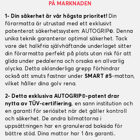
PÅ MARKNADEN
1- Din säkerhet är vår högsta prioritet!
Din
förarmatta är utrustad med ett exklusivt
patenterat säkerhetssystem: AUTOGRIP©. Denna
unika teknik garanterar optimal säkerhet. Tack
vare det halkfria självhäftande underlaget sitter
din förarmatta perfekt på plats utan risk för att
glida under pedalerna och orsaka en allvarlig
olycka. Detta oklanderliga grepp förhindrar
också att smuts fastnar under
SMART #5
-mattan,
vilket håller dina golv rena.
2- Detta exklusiva AUTOGRIP©-patent drar
nytta av TÜV-certifiering
, en sann institution och
en garanti för seriösitet när det gäller kontroll
och säkerhet. De andra bilmattorna i
uppsättningen har en granulerad baksida för
bättre stöd. Dina mattor har 1 års garanti..