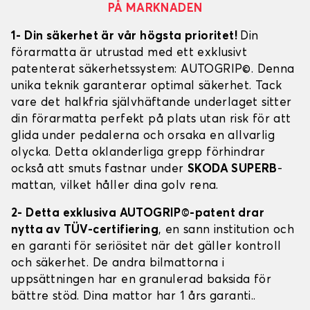
PÅ MARKNADEN
1- Din säkerhet är vår högsta prioritet!
Din
förarmatta är utrustad med ett exklusivt
patenterat säkerhetssystem: AUTOGRIP©. Denna
unika teknik garanterar optimal säkerhet. Tack
vare det halkfria självhäftande underlaget sitter
din förarmatta perfekt på plats utan risk för att
glida under pedalerna och orsaka en allvarlig
olycka. Detta oklanderliga grepp förhindrar
också att smuts fastnar under
SKODA SUPERB
-
mattan, vilket håller dina golv rena.
2- Detta exklusiva AUTOGRIP©-patent drar
nytta av TÜV-certifiering
, en sann institution och
en garanti för seriösitet när det gäller kontroll
och säkerhet. De andra bilmattorna i
uppsättningen har en granulerad baksida för
bättre stöd. Dina mattor har 1 års garanti..