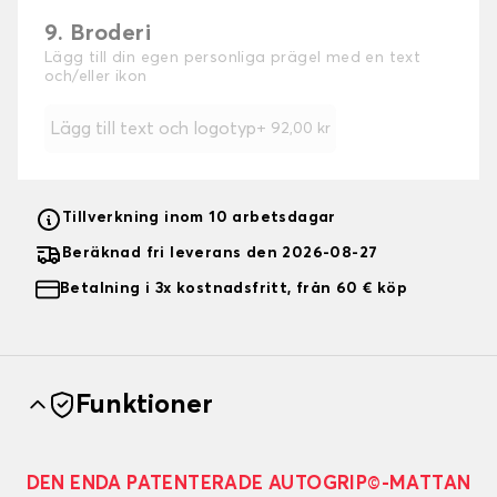
9. Broderi
Lägg till din egen personliga prägel med en text
och/eller ikon
Lägg till text och logotyp
+
92,00 kr
Tillverkning inom 10 arbetsdagar
Beräknad fri leverans den 2026-08-27
Betalning i 3x kostnadsfritt, från 60 € köp
Funktioner
DEN ENDA PATENTERADE AUTOGRIP©-MATTAN