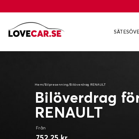
SÄTESÖV
Hem
/
Bilpresenning
/
Bilöverdrag RENAULT
Bilöverdrag fö
RENAULT
Från
752,25 kr