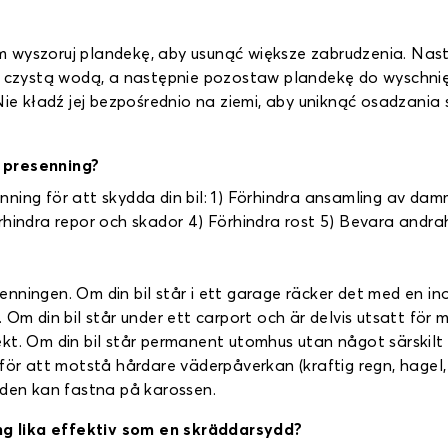
 wyszoruj plandekę, aby usunąć większe zabrudzenia. Nastę
cz czystą wodą, a następnie pozostaw plandekę do wyschni
 Nie kładź jej bezpośrednio na ziemi, aby uniknąć osadzania
n presenning?
nning för att skydda din bil: 1) Förhindra ansamling av d
rhindra repor och skador 4) Förhindra rost 5) Bevara andr
nningen. Om din bil står i ett garage räcker det med en i
Om din bil står under ett carport och är delvis utsatt för m
ekt. Om din bil står permanent utomhus utan något särskilt
för att motstå hårdare väderpåverkan (kraftig regn, hagel,
 den kan fastna på karossen.
g lika effektiv som en skräddarsydd?