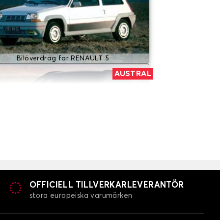
Bilöverdrag för RENAULT 5
AUSTRAL
Bilöverdrag för RENAULT AUSTRAL
CLIO 1
OFFICIELL TILLVERKARLEVERANTÖR
stora europeiska varumärken