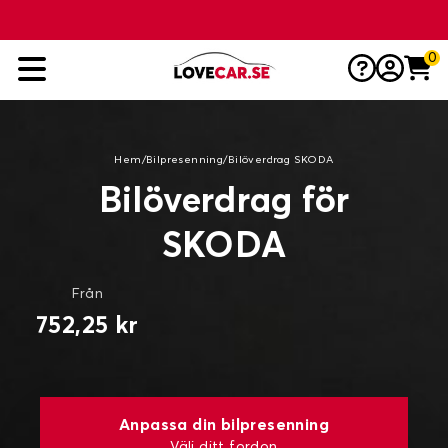
0
Hem
/
Bilpresenning
/
Bilöverdrag SKODA
Bilöverdrag för
SKODA
Från
752,25 kr
Anpassa din bilpresenning
Välj ditt fordon