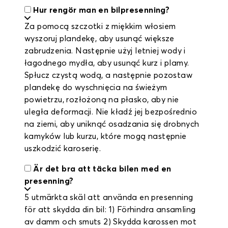
Hur rengör man en bilpresenning?
Za pomocą szczotki z miękkim włosiem
wyszoruj plandekę, aby usunąć większe
zabrudzenia. Następnie użyj letniej wody i
łagodnego mydła, aby usunąć kurz i plamy.
Spłucz czystą wodą, a następnie pozostaw
plandekę do wyschnięcia na świeżym
powietrzu, rozłożoną na płasko, aby nie
uległa deformacji. Nie kładź jej bezpośrednio
na ziemi, aby uniknąć osadzania się drobnych
kamyków lub kurzu, które mogą następnie
uszkodzić karoserię.
Är det bra att täcka bilen med en
presenning?
5 utmärkta skäl att använda en presenning
för att skydda din bil: 1) Förhindra ansamling
av damm och smuts 2) Skydda karossen mot