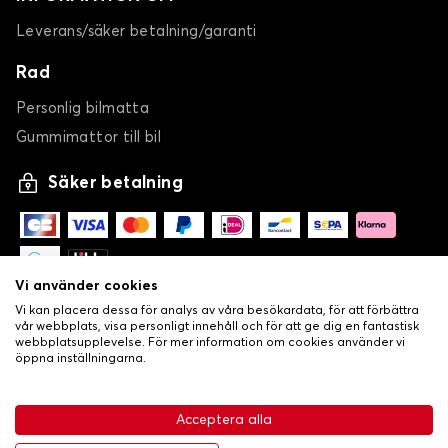
Leverans/säker betalning/garanti
Rad
Personlig bilmatta
Gummimattor till bil
Bilöverdrag för SKODA FELICIA
Säker betalning
KAMIQ
Vi använder cookies
Vi kan placera dessa för analys av våra besökardata, för att förbättra
vår webbplats, visa personligt innehåll och för att ge dig en fantastisk
webbplatsupplevelse. För mer information om cookies använder vi
öppna inställningarna.
Bilöverdrag för SKODA KAMIQ
-
•
© Copyright 2026 Lovecar
Allmänna försäljningsvillkor
Acceptera alla
KAROQ
•
Integritets- och cookiepolicy
Livraison