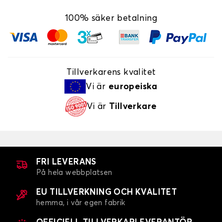
100% säker betalning
Tillverkarens kvalitet
Vi är
europeiska
Vi är
Tillverkare
FRI LEVERANS
På hela webbplatsen
EU TILLVERKNING OCH KVALITET
hemma, i vår egen fabrik