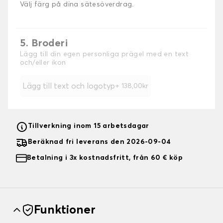
Välj färg på dina sätesöverdrag.
5. Broderi
Lägg till din egen personliga prägel med en text
och/eller ikon
Lägg till text och logotyp
+ 138,00kr
Tillverkning inom 15 arbetsdagar
Beräknad fri leverans den 2026-09-04
Betalning i 3x kostnadsfritt, från 60 € köp
Funktioner