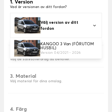
1. Version
Vad är versionen av ditt fordon?
Välj version av ditt
fordon
KANGOO 3 Van (FÖRUTOM
HUSBIL)
Version 04/2021 - 2026
2. Val av spel
Välj de sätesöverdrag du behöver.
3. Material
Välj material för dina omslag.
4. Färg