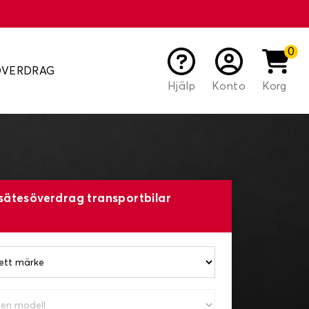
0
ÖVERDRAG
Hjälp
Konto
Korg
sätesöverdrag transportbilar