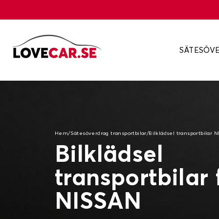
SÄTESÖV
Hem
/
Sätesöverdrag transportbilar
/
Bilklädsel transportbilar 
Bilklädsel
transportbilar 
NISSAN