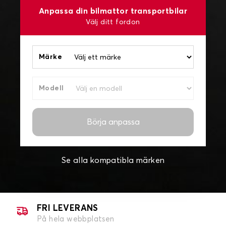
Anpassa din bilmattor transportbilar
Välj ditt fordon
Märke
Modell
Börja anpassa
Se alla kompatibla märken
FRI LEVERANS
På hela webbplatsen