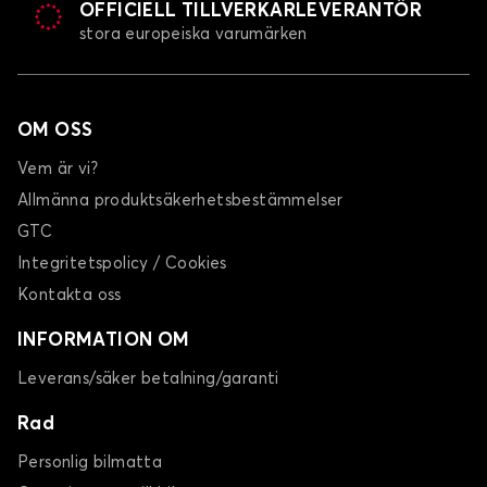
OFFICIELL TILLVERKARLEVERANTÖR
Bilmattor transportbilar för VOLKSWAGEN
stora europeiska varumärken
CARAVELLE
CRAFTER
OM OSS
Vem är vi?
Allmänna produktsäkerhetsbestämmelser
GTC
Integritetspolicy / Cookies
Bilmattor transportbilar för VOLKSWAGEN
CRAFTER
Kontakta oss
ID BUZZ CARGO
INFORMATION OM
Leverans/säker betalning/garanti
Rad
Personlig bilmatta